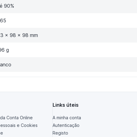
té 90%
P65
03 × 98 × 98 mm
96 g
ranco
Links úteis
da Conta Online
A minha conta
essoais e Cookies
Autenticação
de
Registo