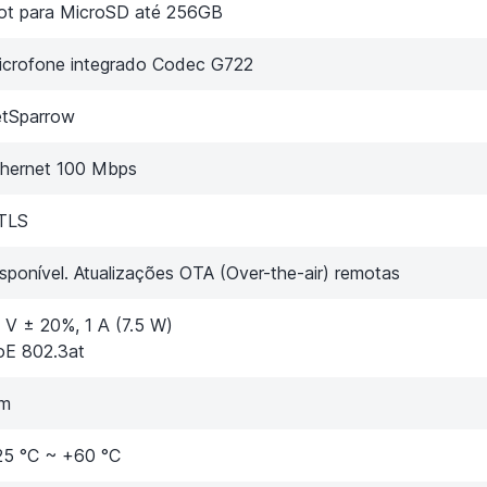
lot para MicroSD até 256GB
icrofone integrado Codec G722
etSparrow
thernet 100 Mbps
TLS
sponível. Atualizações OTA (Over-the-air) remotas
 V ± 20%, 1 А (7.5 W)
oE 802.3at
im
25 °C ~ +60 °C