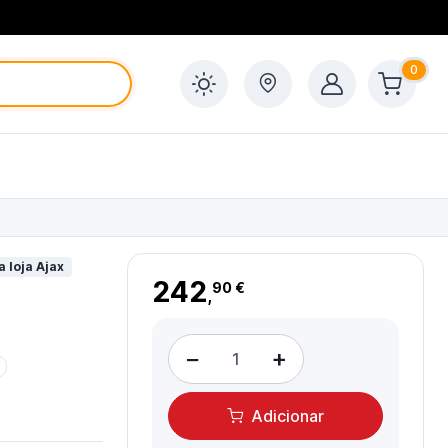
0
a loja Ajax
242
90 €
,
−
+
Adicionar