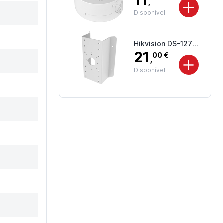
,
Disponível
Hikvision DS-1276ZJ
21
00 €
,
Disponível