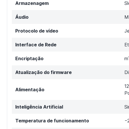
Armazenagem
S
Áudio
M
Protocolo de vídeo
J
Interface de Rede
E
Encriptação
m
Atualização do firmware
Di
12
Alimentação
P
Inteligência Artificial
S
Temperatura de funcionamento
−