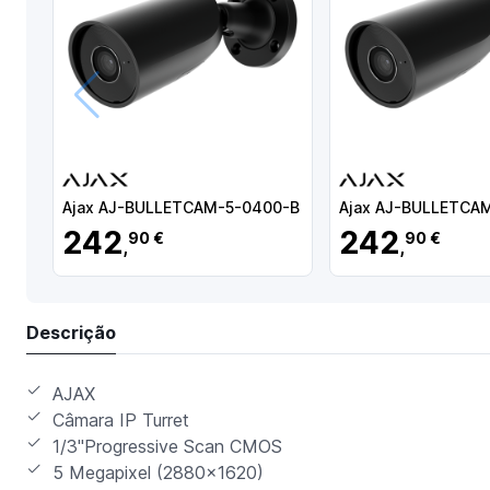
Anterior
Ajax AJ-BULLETCAM-5-0400-B
Ajax AJ-BULLETCA
242
242
90 €
90 €
,
,
Descrição
AJAX
Câmara IP Turret
1/3"Progressive Scan CMOS
5 Megapixel (2880×1620)