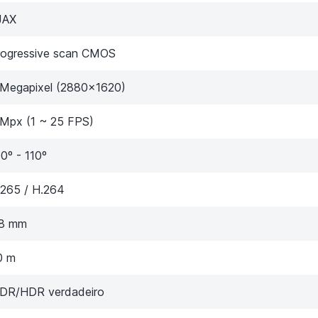
JAX
rogressive scan CMOS
 Megapixel (2880×1620)
 Mpx (1 ~ 25 FPS)
0º - 110º
.265 / H.264
.8 mm
0 m
DR/HDR verdadeiro