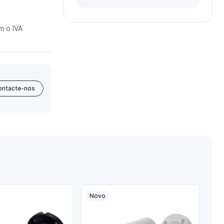
m o IVA
ontacte-nos
Novo
No