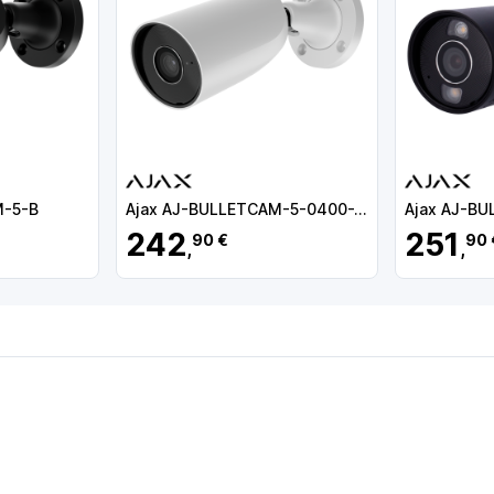
M-5-B
Ajax AJ-BULLETCAM-5-0400-W
242
251
90 €
90 
,
,