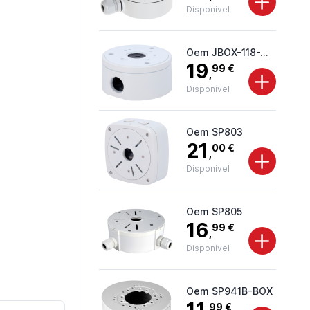
Disponível
Oem JBOX-118-WHITE
19
99 €
,
Disponível
Oem SP803
21
00 €
,
Disponível
Oem SP805
16
99 €
,
Disponível
Oem SP941B-BOX
11
99 €