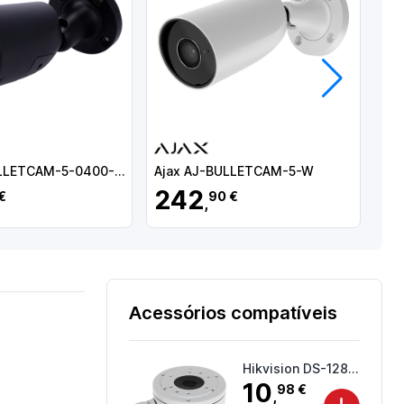
Próximo
Ajax AJ-BULLETCAM-5-0400-HL-B
Ajax AJ-BULLETCAM-5-W
Aj
242
3
€
90 €
,
Acessórios compatíveis
Hikvision DS-1280ZJ-XS
10
98 €
,