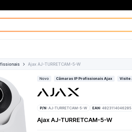
fissionais
Ajax AJ-TURRETCAM-5-W
Novo
Câmaras IP Profissionais Ajax
Visite 
P/N:
AJ-TURRETCAM-5-W
EAN:
4823114046285
Ajax AJ-TURRETCAM-5-W