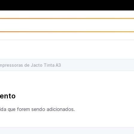
mpressoras de Jacto Tinta A3
ento
ida que forem sendo adicionados.