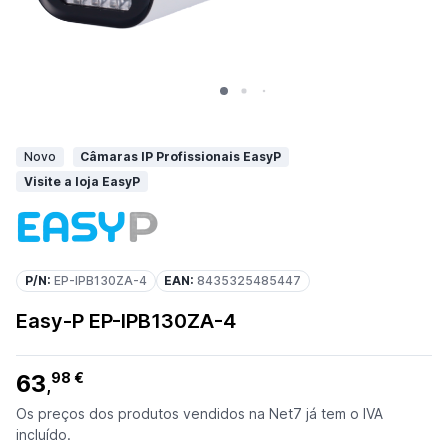
Novo
Câmaras IP Profissionais EasyP
Visite a loja EasyP
P/N:
EP-IPB130ZA-4
EAN:
8435325485447
Easy-P EP-IPB130ZA-4
63
98 €
,
Os preços dos produtos vendidos na Net7 já tem o IVA
incluído.