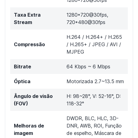
1280*720@30fps
Taxa Extra
1280*720@30fps,
Stream
720*480@30fps
H.264 / H.264+ / H.265
Compressão
/ H.265+ / JPEG / AVI /
MJPEG
Bitrate
64 Kbps ~ 6 Mbps
Óptica
Motorizada 2.7~13.5 mm
Ângulo de visão
H: 98~28°, V: 52-16°, D:
(FOV)
118-32°
DWDR, BLC, HLC, 3D-
Melhoras de
DNR, AWB, ROI, Função
imagem
de espelho, Máscara de