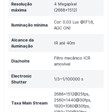
Resolução
4 Megapíxel
máxima
(2688*1512)
Cor: 0.03 Lux @(F1.6,
Iluminação mínima
AGC ON)
Alcance da
IR até 40m
iluminação
Filtro mecânico ICR
Dia/noite
amovível
Electronic
1/3~1/100000 s
Shutter
2688*1512@25fps,
2560*1440@30fps,
Taxa Main Stream
1920*1080@30fps,