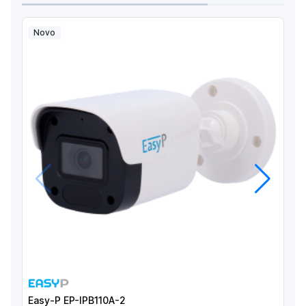
Novo
Anterior
Próximo
Easy-P EP-IPB110A-2
E