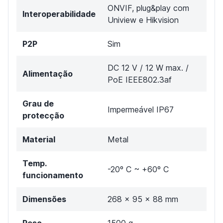
ONVIF, plug&play com
Interoperabilidade
Uniview e Hikvision
P2P
Sim
DC 12 V / 12 W max. /
Alimentação
PoE IEEE802.3af
Grau de
Impermeável IP67
protecção
Material
Metal
Temp.
-20º C ~ +60º C
funcionamento
Dimensões
268 x 95 x 88 mm