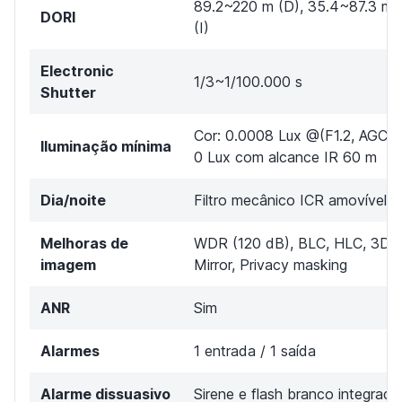
89.2~220 m (D), 35.4~87.3 m (
DORI
(I)
Electronic
1/3~1/100.000 s
Shutter
Cor: 0.0008 Lux @(F1.2, AGC 
Iluminação mínima
0 Lux com alcance IR 60 m
Dia/noite
Filtro mecânico ICR amovível
Melhoras de
WDR (120 dB), BLC, HLC, 3D-
imagem
Mirror, Privacy masking
ANR
Sim
Alarmes
1 entrada / 1 saída
Alarme dissuasivo
Sirene e flash branco integrad