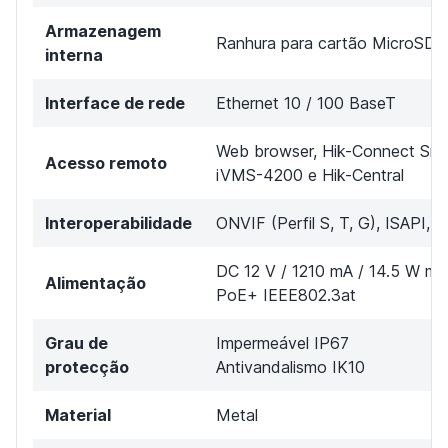
Armazenagem
Ranhura para cartão MicroSD 
interna
Interface de rede
Ethernet 10 / 100 BaseT
Web browser, Hik-Connect Sm
Acesso remoto
iVMS-4200 e Hik-Central
Interoperabilidade
ONVIF (Perfil S, T, G), ISAPI, 
DC 12 V / 1210 mA / 14.5 W má
Alimentação
PoE+ IEEE802.3at
Grau de
Impermeável IP67
protecção
Antivandalismo IK10
Material
Metal