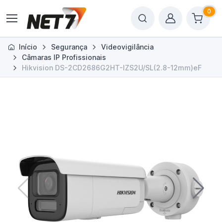
0
Início
Segurança
Videovigilância
Câmaras IP Profissionais
Hikvision DS-2CD2686G2HT-IZS2U/SL(2.8-12mm)eF