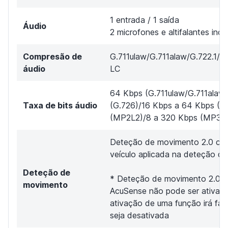
1 entrada / 1 saída
Áudio
2 microfones e altifalantes inc
Compresão de
G.711ulaw/G.711alaw/G.722.
áudio
LC
64 Kbps (G.711ulaw/G.711alaw)
Taxa de bits áudio
(G.726)/16 Kbps a 64 Kbps (A
(MP2L2)/8 a 320 Kbps (MP3)
Deteção de movimento 2.0 com
veículo aplicada na deteção d
Deteção de
* Deteção de movimento 2.0, 
movimento
AcuSense não pode ser ativad
ativação de uma função irá faz
seja desativada