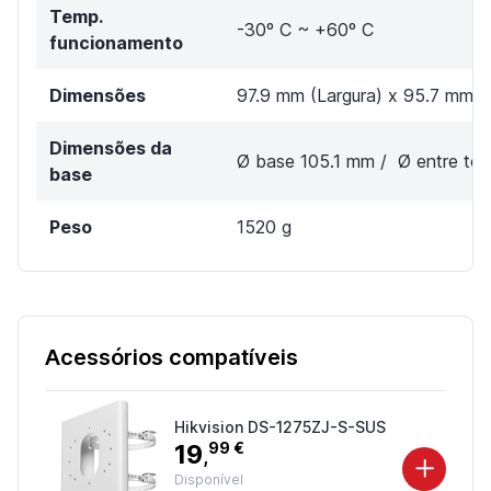
Temp.
-30º C ~ +60º C
funcionamento
Dimensões
97.9 mm (Largura) x 95.7 mm (
Dimensões da
Ø base 105.1 mm / Ø entre torni
base
Peso
1520 g
Acessórios compatíveis
Hikvision DS-1275ZJ-S-SUS
19
99 €
,
Disponível