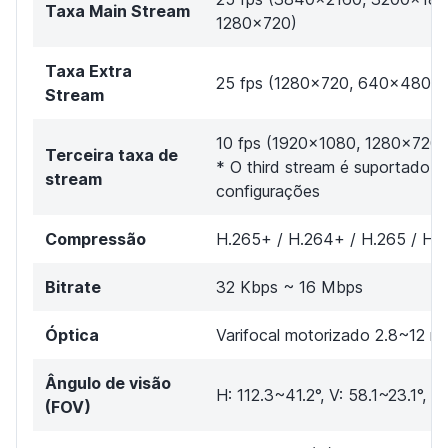
Taxa Main Stream
1280×720)
Taxa Extra
25 fps (1280x720, 640x480,
Stream
10 fps (1920x1080, 1280×720
Terceira taxa de
* O third stream é suportado 
stream
configurações
Compressão
H.265+ / H.264+ / H.265 / H.
Bitrate
32 Kbps ~ 16 Mbps
Óptica
Varifocal motorizado 2.8~12 m
Ângulo de visão
H: 112.3~41.2°, V: 58.1~23.1°, D
(FOV)