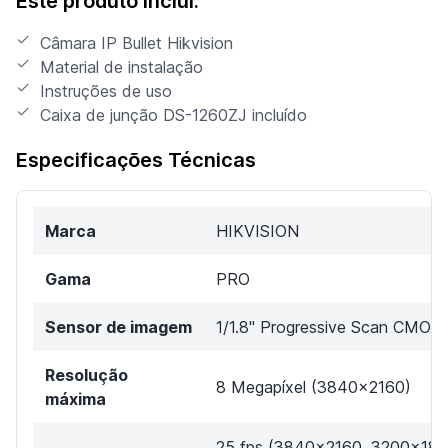
Este produto inclui:
Câmara IP Bullet Hikvision
Material de instalação
Instruções de uso
Caixa de junção DS-1260ZJ incluído
Especificações Técnicas
Marca
HIKVISION
Gama
PRO
Sensor de imagem
1/1.8" Progressive Scan CMOS
Resolução
8 Megapíxel (3840x2160)
máxima
25 fps (3840x2160, 3200x180