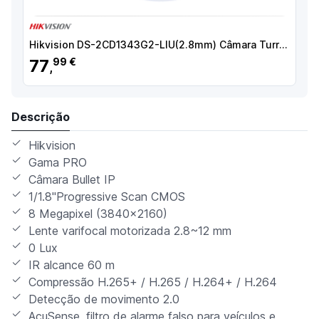
Hikvision DS-2CD1343G2-LIU(2.8mm) Câmara Turret IP, 4 MP, 2.8 mm, 30 m, PoE, IP67, Áudio, WDR (120 dB), Branco - 6931847188986
77
99 €
,
Descrição
Hikvision
Gama PRO
Câmara Bullet IP
1/1.8"Progressive Scan CMOS
8 Megapixel (3840x2160)
Lente varifocal motorizada 2.8~12 mm
0 Lux
IR alcance 60 m
Compressão H.265+ / H.265 / H.264+ / H.264
Detecção de movimento 2.0
AcuSense, filtro de alarme falso para veículos e