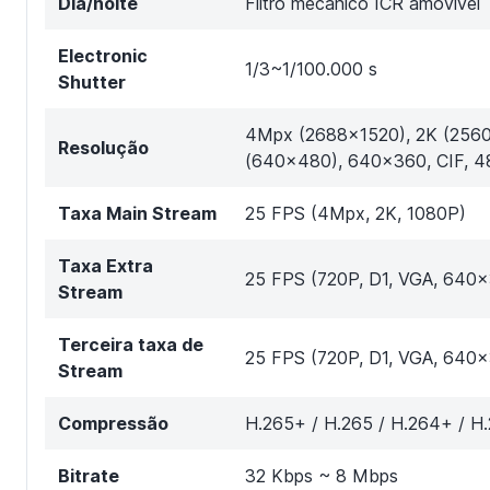
Dia/noite
Filtro mecânico ICR amovível
Electronic
1/3~1/100.000 s
Shutter
4Mpx (2688x1520), 2K (2560
Resolução
(640x480), 640x360, CIF, 
Taxa Main Stream
25 FPS (4Mpx, 2K, 1080P)
Taxa Extra
25 FPS (720P, D1, VGA, 640x
Stream
Terceira taxa de
25 FPS (720P, D1, VGA, 640x
Stream
Compressão
H.265+ / H.265 / H.264+ / H
Bitrate
32 Kbps ~ 8 Mbps