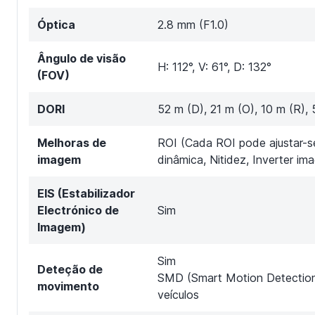
Óptica
2.8 mm (F1.0)
Ângulo de visão
H: 112°, V: 61°, D: 132°
(FOV)
DORI
52 m (D), 21 m (O), 10 m (R), 
Melhoras de
ROI (Cada ROI pode ajustar-s
imagem
dinâmica, Nitidez, Inverter im
EIS (Estabilizador
Electrónico de
Sim
Imagem)
Sim
Deteção de
SMD (Smart Motion Detection
movimento
veículos