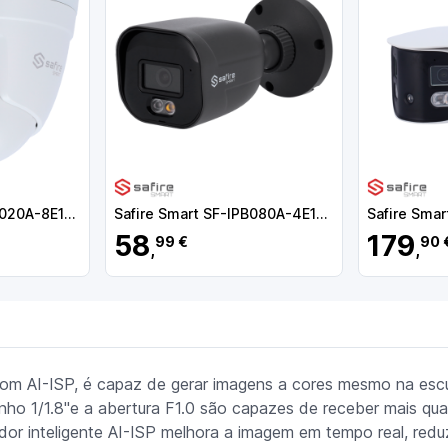
Safire Smart SF-IPT020A-8E1-NIGHTPRO Câmara Turret IP E1 NightColor X AI-ISP, 8 MP, 2.8 mm, 30 m, PoE, IP67, Áudio, MicroSD, IA, Branco - 8435325490595
Safire Smart SF-IPB080A-4E1-DL-GREY
Safire Smar
58
179
99 €
90 
,
,
com AI-ISP, é capaz de gerar imagens a cores mesmo na escu
nho 1/1.8"e a abertura F1.0 são capazes de receber mais qu
dor inteligente AI-ISP melhora a imagem em tempo real, redu