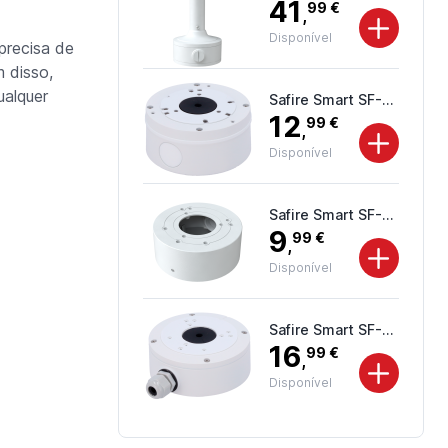
41
99 €
,
Disponível
precisa de
m disso,
ualquer
Safire Smart SF-JBOX-0103
12
99 €
,
Disponível
Safire Smart SF-JBOX-0104
9
99 €
,
Disponível
Safire Smart SF-JBOX-0301
16
99 €
,
Disponível