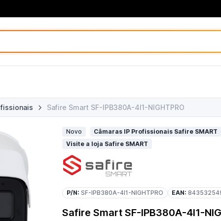
fissionais
Safire Smart SF-IPB380A-4I1-NIGHTPRO
Novo
Câmaras IP Profissionais Safire SMART
Visite a loja Safire SMART
P/N:
SF-IPB380A-4I1-NIGHTPRO
EAN:
84353254
Safire Smart SF-IPB380A-4I1-N