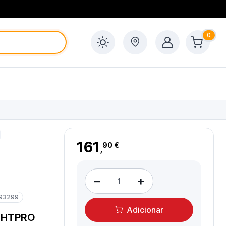
0
161
90 €
,
−
+
93299
Adicionar
IGHTPRO