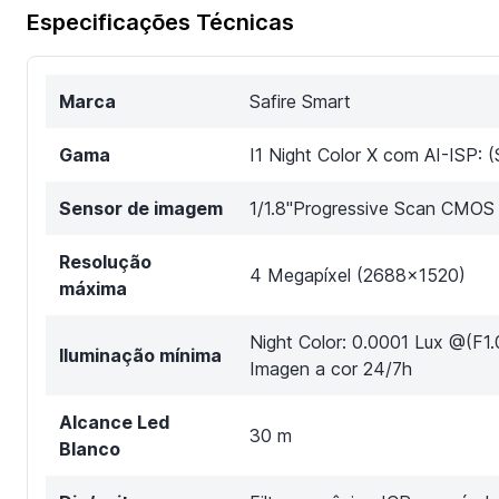
Especificações Técnicas
Marca
Safire Smart
Gama
I1 Night Color X com AI-ISP: (
Sensor de imagem
1/1.8"Progressive Scan CMOS
Resolução
4 Megapíxel (2688x1520)
máxima
Night Color: 0.0001 Lux @(F1
Iluminação mínima
Imagen a cor 24/7h
Alcance Led
30 m
Blanco