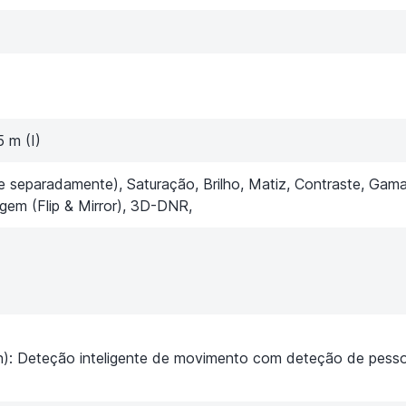
5 m (I)
e separadamente), Saturação, Brilho, Matiz, Contraste, Gam
agem (Flip & Mirror), 3D-DNR,
): Deteção inteligente de movimento com deteção de pess