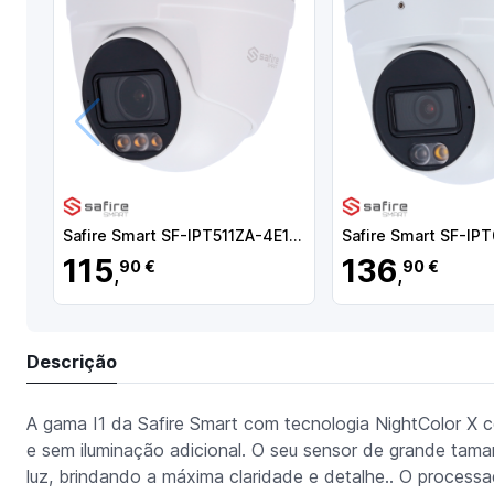
Anterior
Safire Smart SF-IPT511ZA-4E1-NIGHT Câmara Turret IP E1 NightColor X AI-ISP, 4 MP, 2.8-12 mm, 30 m, PoE, IP67, Áudio, MicroSD, Deteção de movimento, IA , Branco - 8435325489759
115
136
90 €
90 €
,
,
Descrição
A gama I1 da Safire Smart com tecnologia NightColor X 
e sem iluminação adicional. O seu sensor de grande tama
luz, brindando a máxima claridade e detalhe.. O processa