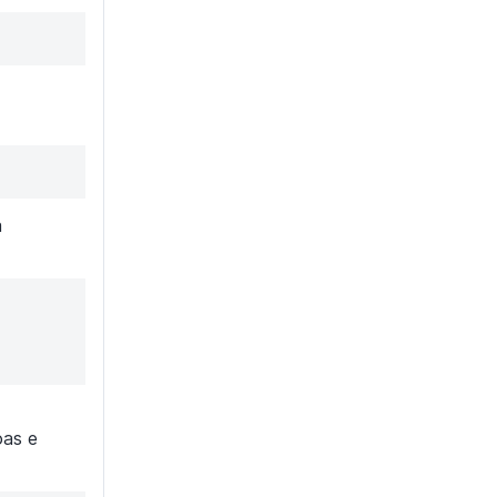
a
oas e