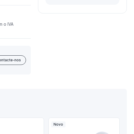
m o IVA
ontacte-nos
Novo
No