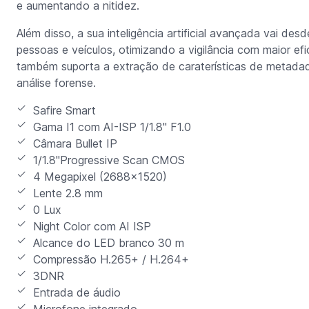
e aumentando a nitidez.
Além disso, a sua inteligência artificial avançada vai d
pessoas e veículos, otimizando a vigilância com maior efi
também suporta a extração de caraterísticas de metadad
análise forense.
Safire Smart
Gama I1 com AI-ISP 1/1.8" F1.0
Câmara Bullet IP
1/1.8"Progressive Scan CMOS
4 Megapixel (2688x1520)
Lente 2.8 mm
0 Lux
Night Color com AI ISP
Alcance do LED branco 30 m
Compressão H.265+ / H.264+
3DNR
Entrada de áudio
Microfone integrado