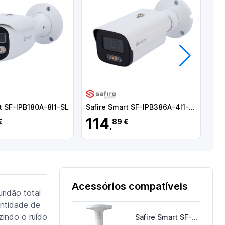
Próximo
t SF-IPB180A-8I1-SL
Safire Smart SF-IPB386A-4I1-DL
114
2
€
89 €
,
Acessórios compatíveis
ridão total
antidade de
zindo o ruído
Safire Smart SF-CB-0301+0810