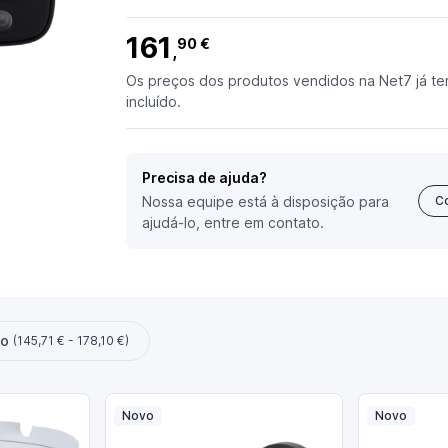
161
90 €
,
Os preços dos produtos vendidos na Net7 já te
incluído.
Precisa de ajuda?
Nossa equipe está à disposição para
C
ajudá-lo, entre em contato.
ço
(145,71 € - 178,10 €)
Novo
Novo