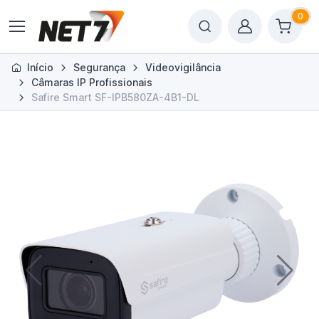
0
Início
Segurança
Videovigilância
Câmaras IP Profissionais
Safire Smart SF-IPB580ZA-4B1-DL