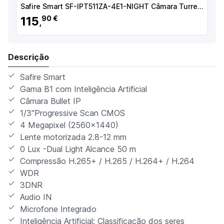
Safire Smart SF-IPT511ZA-4E1-NIGHT Câmara Turret IP E1 NightColor X AI-ISP, 4 MP, 2.8-12 mm, 30 m, PoE, IP67, Áudio, MicroSD, Deteção de movimento, IA , Branco - 8435325489759
115
90 €
,
Descrição
Safire Smart
Gama B1 com Inteligência Artificial
Câmara Bullet IP
1/3"Progressive Scan CMOS
4 Megapixel (2560×1440)
Lente motorizada 2.8-12 mm
0 Lux -Dual Light Alcance 50 m
Compressão H.265+ / H.265 / H.264+ / H.264
WDR
3DNR
Audio IN
Microfone Integrado
Inteligência Artificial: Classificação dos seres