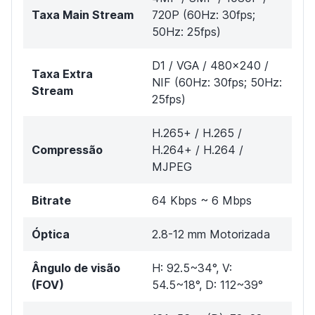
Taxa Main Stream
720P (60Hz: 30fps;
50Hz: 25fps)
D1 / VGA / 480×240 /
Taxa Extra
NIF (60Hz: 30fps; 50Hz:
Stream
25fps)
H.265+ / H.265 /
Compressão
H.264+ / H.264 /
MJPEG
Bitrate
64 Kbps ~ 6 Mbps
Óptica
2.8-12 mm Motorizada
Ângulo de visão
H: 92.5~34°, V:
(FOV)
54.5~18°, D: 112~39°