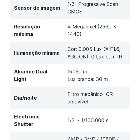
1/3" Progressive Scan
Sensor de imagem
CMOS
Resolução
4 Megapixel (2560 ×
máxima
1440)
Cor: 0.005 Lux @(F1.6,
Iluminação mínima
AGC ON), 0 Lux com IR
Alcance Dual
IR: 50 m
Light
Luz branca: 30 m
Filtro mecânico ICR
Dia/noite
amovível
Electronic
1/3 ~ 1/100.000 s
Shutter
4MP / 3MP / 1080P /