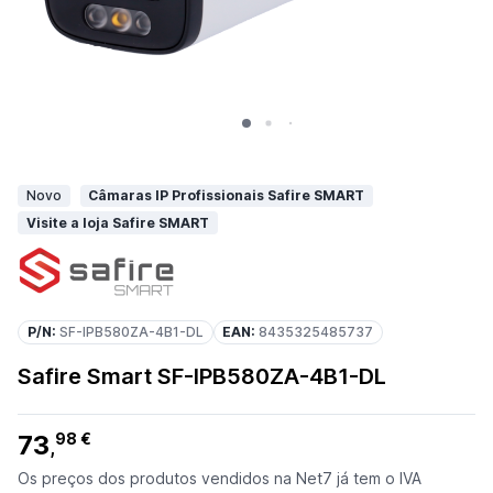
Novo
Câmaras IP Profissionais Safire SMART
Visite a loja Safire SMART
P/N:
SF-IPB580ZA-4B1-DL
EAN:
8435325485737
Safire Smart SF-IPB580ZA-4B1-DL
73
98 €
,
Os preços dos produtos vendidos na Net7 já tem o IVA