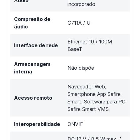
Áudio
incorporado
Compresão de
G711A / U
áudio
Ethernet 10 / 100M
Interface de rede
BaseT
Armazenagem
Não dispõe
interna
Navegador Web,
Smartphone App Safire
Acesso remoto
Smart, Software para PC
Safire Smart VMS
Interoperabilidade
ONVIF
DC 12 V / 8.5 W max. /