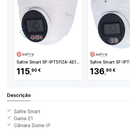
Anterior
Safire Smart SF-IPT511ZA-4E1-NIGHT Câmara Turret IP E1 NightColor X AI-ISP, 4 MP, 2.8-12 mm, 30 m, PoE, IP67, Áudio, MicroSD, Deteção de movimento, IA , Branco - 8435325489759
115
136
90 €
90 €
,
,
Descrição
Safire Smart
Gama E1
Câmara Dome IP