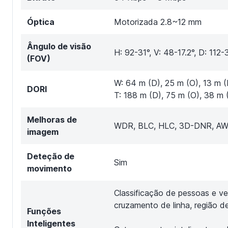
Óptica
Motorizada 2.8~12 mm
Ângulo de visão
H: 92-31°, V: 48-17.2°, D: 112-
(FOV)
W: 64 m (D), 25 m (O), 13 m (R
DORI
T: 188 m (D), 75 m (O), 38 m (
Melhoras de
WDR, BLC, HLC, 3D-DNR, AWB,
imagem
Deteção de
Sim
movimento
Classificação de pessoas e veí
cruzamento de linha, região d
Funções
Inteligentes