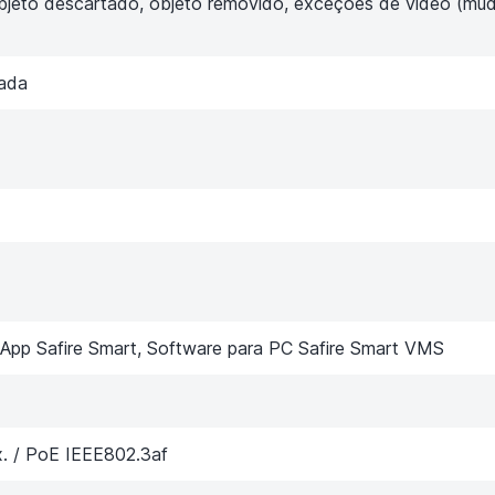
 objeto descartado, objeto removido, exceções de vídeo (mu
rada
pp Safire Smart, Software para PC Safire Smart VMS
. / PoE IEEE802.3af