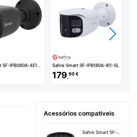
Próximo
Safire Smart SF-IPB080A-4E1-DL-GREY
Safire Smart SF-IPB180A-8I1-SL
179
1
90 €
,
Acessórios compatíveis
Safire Smart SF-JBOX-0207-GREY