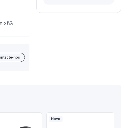
m o IVA
ontacte-nos
Novo
No