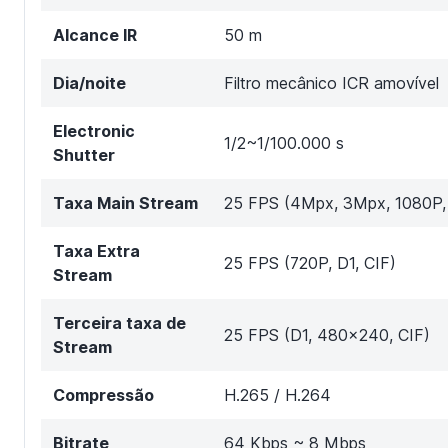
Alcance IR
50 m
Dia/noite
Filtro mecânico ICR amovível
Electronic
1/2~1/100.000 s
Shutter
Taxa Main Stream
25 FPS (4Mpx, 3Mpx, 1080P,
Taxa Extra
25 FPS (720P, D1, CIF)
Stream
Terceira taxa de
25 FPS (D1, 480x240, CIF)
Stream
Compressão
H.265 / H.264
Bitrate
64 Kbps ~ 8 Mbps