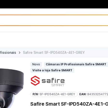
fissionais
Safire Smart SF-IPD540ZA-4E1-GREY
Novo
Câmaras IP Profissionais Safire SMART
Visite a loja Safire SMART
P/N:
SF-IPD540ZA-4E1-GREY
EAN:
8435325477
Safire Smart SF-IPD540ZA-4E1-