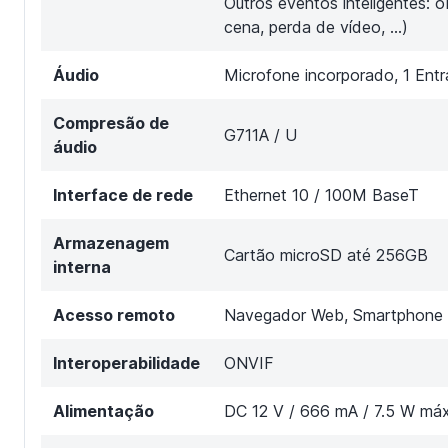
Outros eventos inteligentes:
cena, perda de vídeo, ...)
Áudio
Microfone incorporado, 1 Ent
Compresão de
G711A / U
áudio
Interface de rede
Ethernet 10 / 100M BaseT
Armazenagem
Cartão microSD até 256GB
interna
Acesso remoto
Navegador Web, Smartphone A
Interoperabilidade
ONVIF
Alimentação
DC 12 V / 666 mA / 7.5 W máx