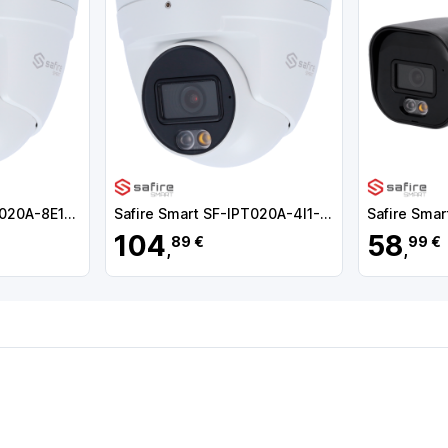
Safire Smart SF-IPT020A-8E1-NIGHTPRO Câmara Turret IP E1 NightColor X AI-ISP, 8 MP, 2.8 mm, 30 m, PoE, IP67, Áudio, MicroSD, IA, Branco - 8435325490595
Safire Smart SF-IPT020A-4I1-DL Câmara Turret IP I1 IA Avançada e DualLight, 4 MP, 2.8 mm, 30 m, PoE, IP67, Áudio, MicroSD, WDR (120 dB), P2P, Branco - 8435325491875
104
58
89 €
99 €
,
,