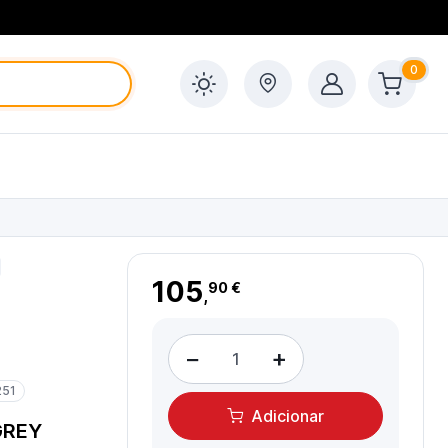
0
105
90 €
,
−
+
251
Adicionar
GREY