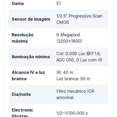
Gama
E1
1/2.5" Progressive Scan
Sensor de imagem
CMOS
Resolução
6 Megapixel
máxima
(3200×1800)
Cor: 0.008 Lux @(F1.6,
Iluminação mínima
AGC ON), 0 Lux com IR
Alcance IV e luz
IR: 40 m
branca
Luz branca: 50 m
Filtro mecânico ICR
Dia/noite
amovível
Electronic
1/2~1/100.000 s
Shutter