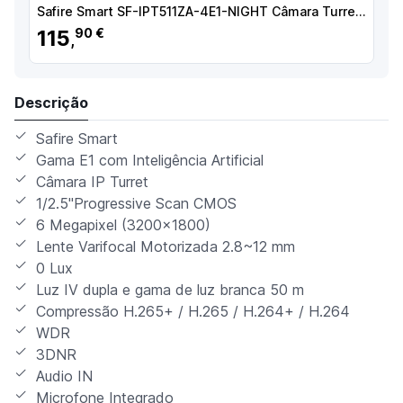
Safire Smart SF-IPT511ZA-4E1-NIGHT Câmara Turret IP E1 NightColor X AI-ISP, 4 MP, 2.8-12 mm, 30 m, PoE, IP67, Áudio, MicroSD, Deteção de movimento, IA , Branco - 8435325489759
115
90 €
,
Descrição
Safire Smart
Gama E1 com Inteligência Artificial
Câmara IP Turret
1/2.5"Progressive Scan CMOS
6 Megapixel (3200×1800)
Lente Varifocal Motorizada 2.8~12 mm
0 Lux
Luz IV dupla e gama de luz branca 50 m
Compressão H.265+ / H.265 / H.264+ / H.264
WDR
3DNR
Audio IN
Microfone Integrado