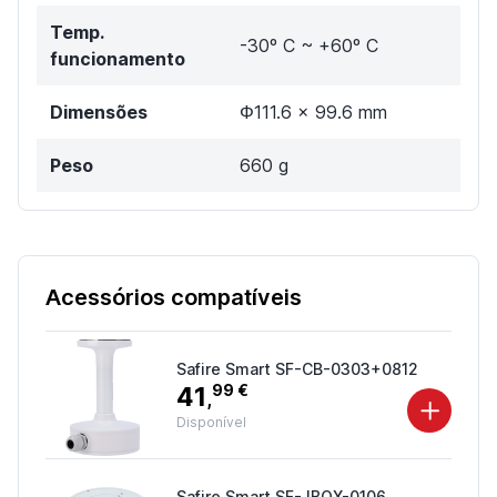
Temp.
-30º C ~ +60º C
funcionamento
Dimensões
Φ111.6 × 99.6 mm
Peso
660 g
Acessórios compatíveis
Safire Smart SF-CB-0303+0812
41
99 €
,
Disponível
Safire Smart SF-JBOX-0106