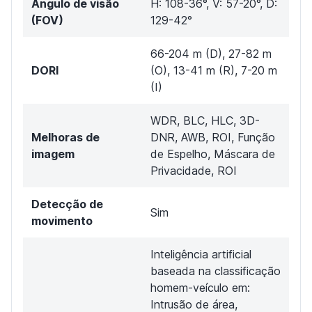
Ângulo de visão
H: 108-36°, V: 57-20°, D:
(FOV)
129-42°
66-204 m (D), 27-82 m
DORI
(O), 13-41 m (R), 7-20 m
(I)
WDR, BLC, HLC, 3D-
Melhoras de
DNR, AWB, ROI, Função
imagem
de Espelho, Máscara de
Privacidade, ROI
Detecção de
Sim
movimento
Inteligência artificial
baseada na classificação
homem-veículo em:
Intrusão de área,