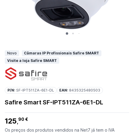
Novo
Câmaras IP Profissionais Safire SMART
Visite a loja Safire SMART
P/N:
SF-IPT511ZA-6E1-DL
EAN:
8435325480503
Safire Smart SF-IPT511ZA-6E1-DL
125
90 €
,
Os preços dos produtos vendidos na Net7 já tem o IVA