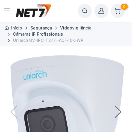
0
Início
Segurança
Videovigilância
Câmaras IP Profissionais
Uniarch UV-IPC-T244-ADF40K-WP