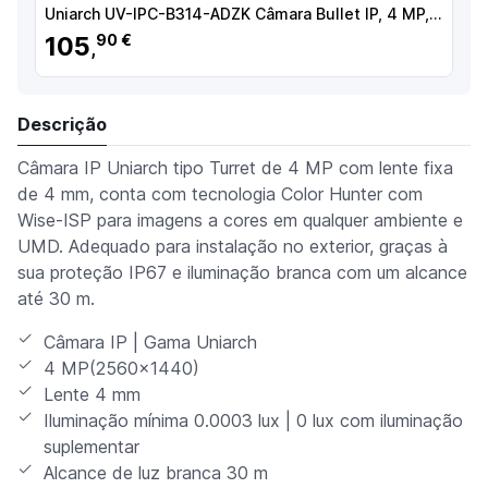
Uniarch UV-IPC-B314-ADZK Câmara Bullet IP, 4 MP, 2.8-12 mm, 50 m, PoE, IP67, Áudio, MicroSD, WDR (120 dB), Branco
105
90 €
,
Descrição
Câmara IP Uniarch tipo Turret de 4 MP com lente fixa
de 4 mm, conta com tecnologia Color Hunter com
Wise-ISP para imagens a cores em qualquer ambiente e
UMD. Adequado para instalação no exterior, graças à
sua proteção IP67 e iluminação branca com um alcance
até 30 m.
Câmara IP | Gama Uniarch
4 MP(2560x1440)
Lente 4 mm
Iluminação mínima 0.0003 lux | 0 lux com iluminação
suplementar
Alcance de luz branca 30 m