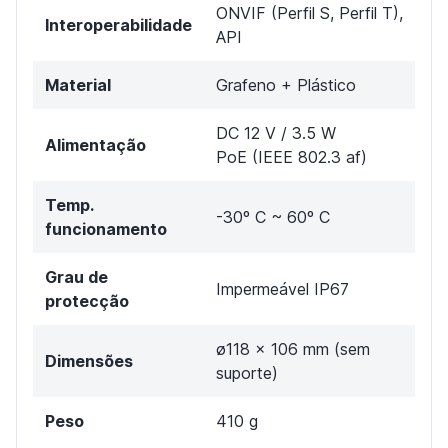
ONVIF (Perfil S, Perfil T),
Interoperabilidade
API
Material
Grafeno + Plástico
DC 12 V / 3.5 W
Alimentação
PoE (IEEE 802.3 af)
Temp.
-30º C ~ 60º C
funcionamento
Grau de
Impermeável IP67
protecção
ø118 x 106 mm (sem
Dimensões
suporte)
Peso
410 g