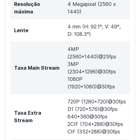
Resolução
4 Megapixel (2560 x
máxima
1440)
4 mm (H: 92.1º, V: 49º,
Lente
D: 108.3º)
4MP
(2560*1440)@25fps
3MP
Taxa Main Stream
(2304*1296)@30fps
1080P
(1920*1080)@30fps
720P (1280*720)@30fps
D1 (720*576)@30fps
Taxa Extra
640*360@30fps
Stream
2CIF (704*288)@30fps
CIF (352*288)@30fps