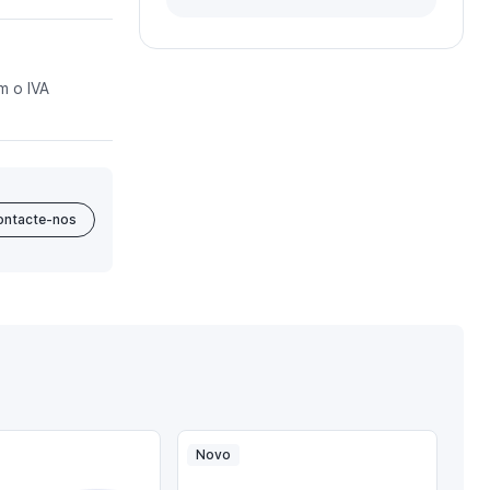
m o IVA
ontacte-nos
Novo
No