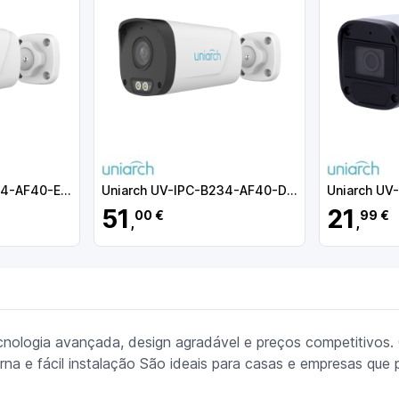
Uniarch UV-IPC-B234-AF40-ECO
Uniarch UV-IPC-B234-AF40-DL-ECO
51
21
00 €
99 €
,
,
cnologia avançada, design agradável e preços competitivos
urna e fácil instalação São ideais para casas e empresas que