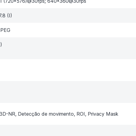
D1 (720*576)@30fps; 640*360@30fps
.8 (I)
MJPEG
)
3D-NR, Detecção de movimento, ROI, Privacy Mask