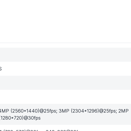
S
4MP (2560*1440)@25fps; 3MP (2304*1296)@25fps; 2MP
(1280*720)@30fps