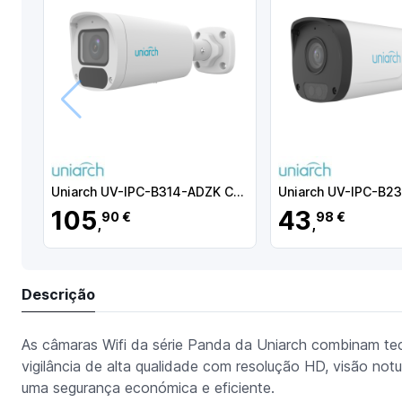
Anterior
Uniarch UV-IPC-B314-ADZK Câmara Bullet IP, 4 MP, 2.8-12 mm, 50 m, PoE, IP67, Áudio, MicroSD, WDR (120 dB), Branco
105
43
90 €
98 €
,
,
Descrição
As câmaras Wifi da série Panda da Uniarch combinam te
vigilância de alta qualidade com resolução HD, visão not
uma segurança económica e eficiente.