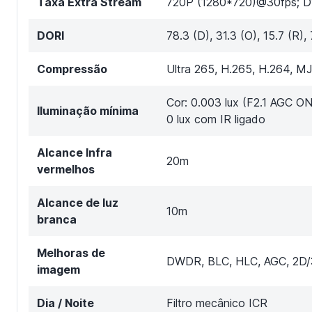
Taxa Extra Stream
720P (1280*720)@30fps; 
DORI
78.3 (D), 31.3 (O), 15.7 (R), 7
Compressão
Ultra 265, H.265, H.264, 
Cor: 0.003 lux (F2.1 AGC ON
Iluminação mínima
0 lux com IR ligado
Alcance Infra
20m
vermelhos
Alcance de luz
10m
branca
Melhoras de
DWDR, BLC, HLC, AGC, 2D/
imagem
Dia / Noite
Filtro mecânico ICR