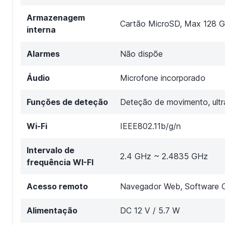
Armazenagem
Cartão MicroSD, Max 128 
interna
Alarmes
Não dispõe
Áudio
Microfone incorporado
Funções de deteção
Deteção de movimento, ultra
Wi-Fi
IEEE802.11b/g/n
Intervalo de
2.4 GHz ~ 2.4835 GHz
frequência WI-FI
Acesso remoto
Navegador Web, Software C
Alimentação
DC 12 V / 5.7 W