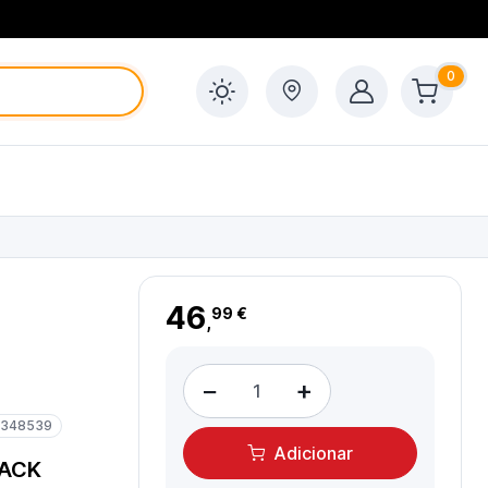
0
46
99 €
,
−
+
6348539
Adicionar
LACK