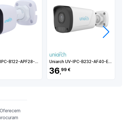
Próximo
Uniarch UV-IPC-B122-APF28-ECO
Uniarch UV-IPC-B232-AF40-ECO
36
4
99 €
,
. Oferecem
 procuram