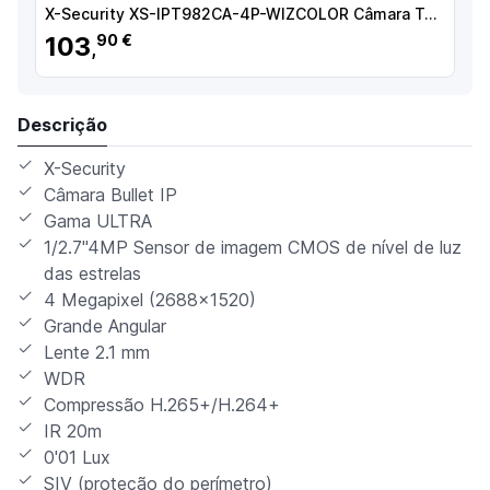
X-Security XS-IPT982CA-4P-WIZCOLOR Câmara Turret IP, 4 MP, 2.8 mm, 50 m, PoE, IP67, Áudio, MicroSD, WDR (120 dB), WizSense, Branco - 8435325489407
103
90 €
,
Descrição
X-Security
Câmara Bullet IP
Gama ULTRA
1/2.7"4MP Sensor de imagem CMOS de nível de luz
das estrelas
4 Megapixel (2688x1520)
Grande Angular
Lente 2.1 mm
WDR
Compressão H.265+/H.264+
IR 20m
0'01 Lux
SIV (proteção do perímetro)