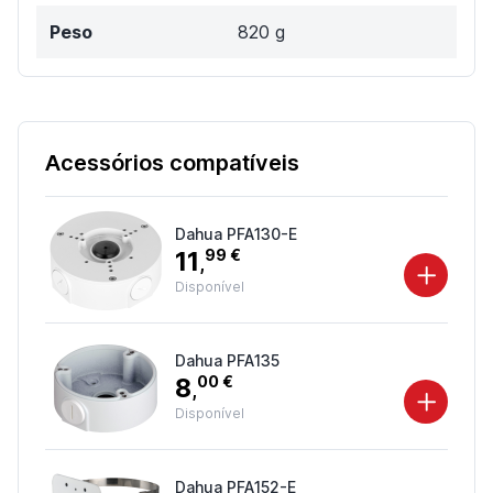
Peso
820 g
Acessórios compatíveis
Dahua PFA130-E
11
99 €
,
Disponível
Dahua PFA135
8
00 €
,
Disponível
Dahua PFA152-E