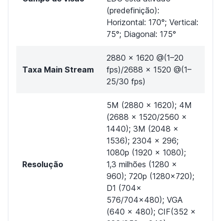
(predefinição):
Horizontal: 170°; Vertical:
75°; Diagonal: 175°
2880 × 1620 @(1–20
Taxa Main Stream
fps)/2688 × 1520 @(1–
25/30 fps)
5M (2880 × 1620); 4M
(2688 × 1520/2560 ×
1440); 3M (2048 ×
1536); 2304 × 296;
1080p (1920 × 1080);
Resolução
1,3 milhões (1280 ×
960); 720p (1280×720);
D1 (704×
576/704×480); VGA
(640 × 480); CIF(352 ×