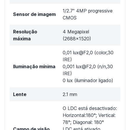
1/2.7" 4MP progressive
Sensor de imagem
CMOS
Resolução
4 Megapixel
máxima
(2688x1520)
0,01 lux@F2,0 (color,30
IRE)
Iluminação mínima
0,001 lux@F2,0 (n/n,30
IRE)
0 lux (iluminador ligado)
Lente
2.1 mm
O LDC está desactivado:
Horizontal:180°; Vertical:
78°; Diagonal: 180°
Campo de visão
LDC está ativado