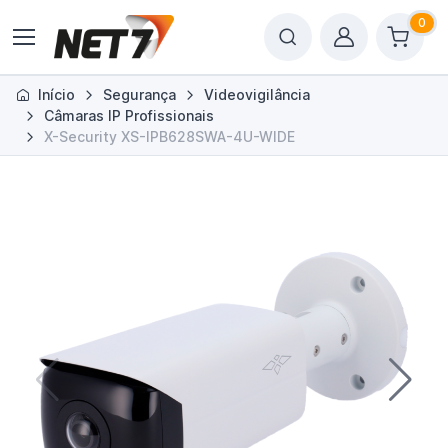
0
Início
Segurança
Videovigilância
Câmaras IP Profissionais
X-Security XS-IPB628SWA-4U-WIDE