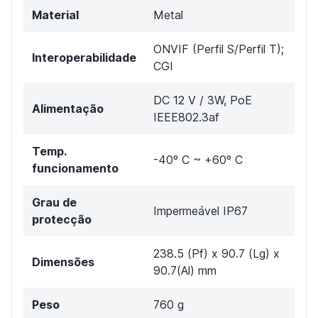
Material
Metal
ONVIF (Perfil S/Perfil T);
Interoperabilidade
CGI
DC 12 V / 3W, PoE
Alimentação
IEEE802.3af
Temp.
-40º C ~ +60º C
funcionamento
Grau de
Impermeável IP67
protecção
238.5 (Pf) x 90.7 (Lg) x
Dimensões
90.7(Al) mm
Peso
760 g