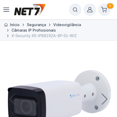
0
Início
Segurança
Videovigilância
Câmaras IP Profissionais
X-Security XS-IPB829ZA-8P-DL-WIZ