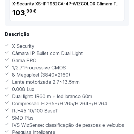
X-Security XS-IPT982CA-4P-WIZCOLOR Câmara Turret IP, 4 MP, 2.8 mm, 50 m, PoE, IP67, Áudio, MicroSD, WDR (120 dB), WizSense, Branco - 8435325489407
103
90 €
,
Descrição
X-Security
Câmara IP Bullet com Dual Light
Gama PRO
1/2.7"Progressive CMOS
8 Megapíxel (3840x2160)
Lente motorizada 2.7~13.5mm
0.008 Lux
Dual light: IR60 m + led branco 60m
Compressão H.265+/H.265/H.264+/H.264
RJ-45 10/100 BaseT
SMD Plus
IVS WizSense: classificação de pessoas e veículos
Pesquisa inteligente