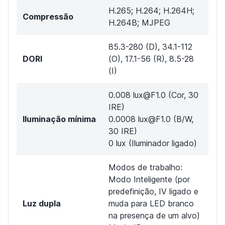
H.265; H.264; H.264H;
Compressão
H.264B; MJPEG
85.3-280 (D), 34.1-112
DORI
(O), 17.1-56 (R), 8.5-28
(I)
0.008 lux@F1.0 (Cor, 30
IRE)
Iluminação mínima
0.0008 lux@F1.0 (B/W,
30 IRE)
0 lux (Iluminador ligado)
Modos de trabalho:
Modo Inteligente (por
predefinição, IV ligado e
Luz dupla
muda para LED branco
na presença de um alvo)