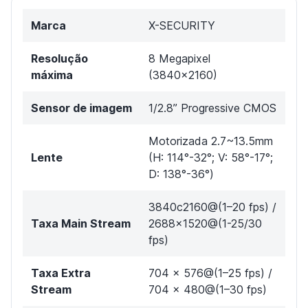
Marca
X-SECURITY
Resolução
8 Megapixel
máxima
(3840x2160)
Sensor de imagem
1/2.8” Progressive CMOS
Motorizada 2.7~13.5mm
Lente
(H: 114°-32°; V: 58°-17°;
D: 138°-36°)
3840c2160@(1–20 fps) /
Taxa Main Stream
2688x1520@(1-25/30
fps)
Taxa Extra
704 × 576@(1–25 fps) /
Stream
704 × 480@(1–30 fps)