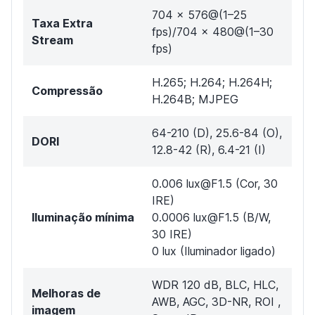
704 × 576@(1–25
Taxa Extra
fps)/704 × 480@(1–30
Stream
fps)
H.265; H.264; H.264H;
Compressão
H.264B; MJPEG
64-210 (D), 25.6-84 (O),
DORI
12.8-42 (R), 6.4-21 (I)
0.006 lux@F1.5 (Cor, 30
IRE)
Iluminação mínima
0.0006 lux@F1.5 (B/W,
30 IRE)
0 lux (Iluminador ligado)
WDR 120 dB, BLC, HLC,
Melhoras de
AWB, AGC, 3D-NR, ROI ,
imagem