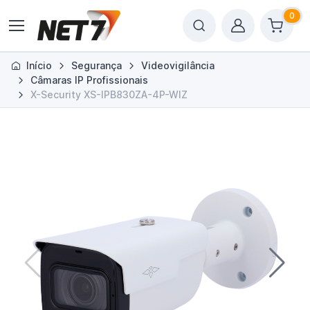
0
Início
Segurança
Videovigilância
Câmaras IP Profissionais
X-Security XS-IPB830ZA-4P-WIZ