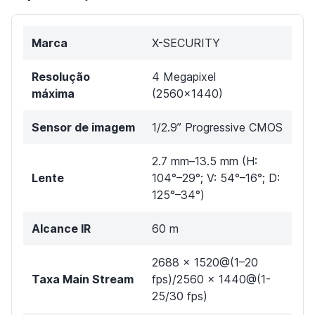
Marca
X-SECURITY
Resolução
4 Megapixel
máxima
(2560×1440)
Sensor de imagem
1/2.9” Progressive CMOS
2.7 mm–13.5 mm (H:
Lente
104°–29°; V: 54°–16°; D:
125°–34°)
Alcance IR
60 m
2688 × 1520@(1–20
Taxa Main Stream
fps)/2560 × 1440@(1-
25/30 fps)