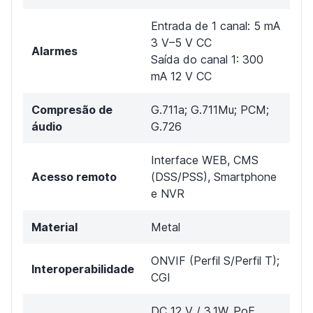
Entrada de 1 canal: 5 mA
3 V–5 V CC
Alarmes
Saída do canal 1: 300
mA 12 V CC
Compresão de
G.711a; G.711Mu; PCM;
áudio
G.726
Interface WEB, CMS
Acesso remoto
(DSS/PSS), Smartphone
e NVR
Material
Metal
ONVIF (Perfil S/Perfil T);
Interoperabilidade
CGI
DC 12 V / 3,1W, PoE