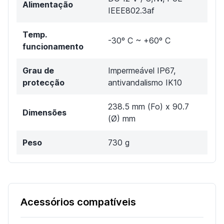
Alimentação
IEEE802.3af
Temp.
-30º C ~ +60º C
funcionamento
Grau de
Impermeável IP67,
protecção
antivandalismo IK10
238.5 mm (Fo) x 90.7
Dimensões
(Ø) mm
Peso
730 g
Acessórios compatíveis