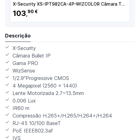
X-Security XS-IPT982CA-4P-WIZCOLOR Câmara Turret IP, 4 MP, 2.8 mm, 50 m, PoE, IP67, Áudio, MicroSD, WDR (120 dB), WizSense, Branco - 8435325489407
103
90 €
,
Descrição
X-Security
Câmara Bullet IP
Gama PRO
WizSense
1/2.9"Progressive CMOS
4 Megapixel (2560 × 1440)
Lente Motorizada 2.7~13.5mm
0.006 Lux
IR60 m
Compressão H.265+/H.265/H.264+/H.264
RJ-45 10/100 BaseT
PoE IEEE802.3af
IVS