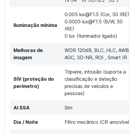
(V:54º-16º)(D:125º-33º)
0.005 lux@F1.5 (Cor, 30 IRE)
0.0005 lux@F1.5 (B/W, 30
Iluminação mínima
IRE)
0 lux (Iluminador ligado)
Melhoras de
WDR 120dB, BLC, HLC, AWB,
imagem
AGC, 3D-NR, ROI , Smart IR
Tripwire, intrusão (suporta a
SIV (proteção do
classificação e deteção
perímetro)
precisas de veículos e
pessoas)
AI SSA
Sim
Dia / Noite
Filtro mecânico ICR amovível