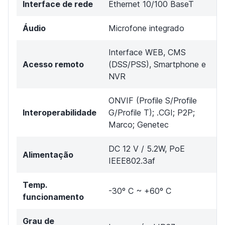
Interface de rede
Ethernet 10/100 BaseT
Áudio
Microfone integrado
Interface WEB, CMS
Acesso remoto
(DSS/PSS), Smartphone e
NVR
ONVIF (Profile S/Profile
Interoperabilidade
G/Profile T); .CGI; P2P;
Marco; Genetec
DC 12 V / 5.2W, PoE
Alimentação
IEEE802.3af
Temp.
-30º C ~ +60º C
funcionamento
Grau de