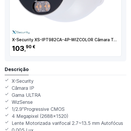
X-Security XS-IPT982CA-4P-WIZCOLOR Câmara Turret IP, 4 MP, 2.8 mm, 50 m, PoE, IP67, Áudio, MicroSD, WDR (120 dB), WizSense, Branco - 8435325489407
103
90 €
,
Descrição
X-Security
Câmara IP
Gama ULTRA
WizSense
1/2.9"Progressive CMOS
4 Megapixel (2688x1520)
Lente Motorizada varifocal 2.7~13.5 mm Autofócus
0.005 Lux