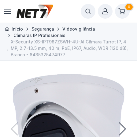
0
Início
Segurança
Videovigilância
Câmaras IP Profissionais
X-Security XS-IPT987ZSWH-4U-AI Câmara Turret IP, 4
MP, 2.7-13.5 mm, 40 m, PoE, IP67, Áudio, WDR (120 dB),
Branco - 8435325474977