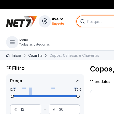
Aveiro
Suporte
Menu
Todas as categorias
Todas as categorias
Início
Cozinha
Copos, Canecas e Chávenas
Copos,
Filtro
Preço
11
produtos
12 €
30 €
€
€