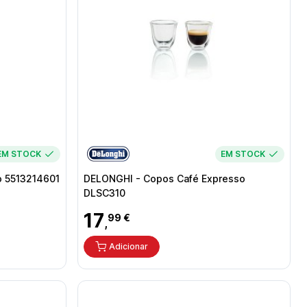
EM STOCK
EM STOCK
o 5513214601
DELONGHI - Copos Café Expresso
DLSC310
17
99 €
,
Adicionar