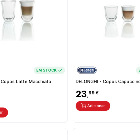
EM STOCK
 Copos Latte Macchiato
DELONGHI - Copos Capuccin
23
99 €
,
Adicionar
ar