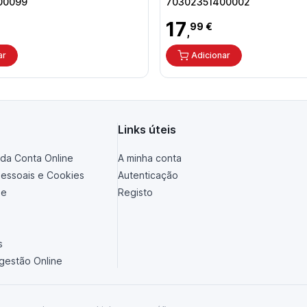
00099
70302351400002
17
99 €
,
ar
Adicionar
Links úteis
da Conta Online
A minha conta
essoais e Cookies
Autenticação
de
Registo
s
ugestão Online