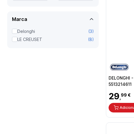
Marca
Delonghi
3
LE CREUSET
8
DELONGHI -
5513214611
29
99 €
,
Adicion