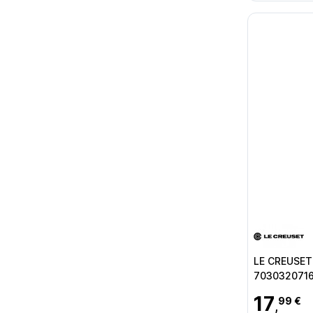
LE CREUSET
703032071
17
99 €
,