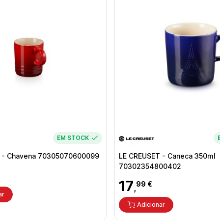
EM STOCK
 - Chavena 70305070600099
LE CREUSET - Caneca 350ml
70302354800402
17
99 €
,
ar
Adicionar