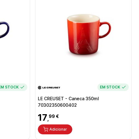
EM STOCK
EM STOCK
LE CREUSET - Caneca 350ml
70302350600402
17
99 €
,
Adicionar