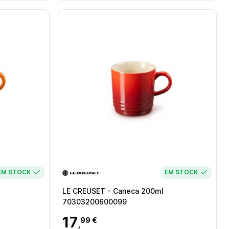
EM STOCK
EM STOCK
LE CREUSET - Caneca 200ml
70303200600099
17
99 €
,