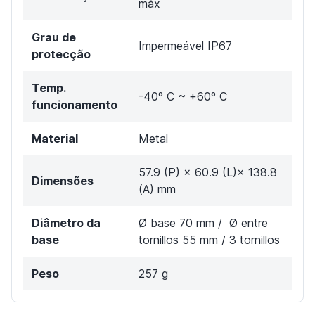
máx
Grau de
Impermeável IP67
protecção
Temp.
-40º C ~ +60º C
funcionamento
Material
Metal
57.9 (P) × 60.9 (L)× 138.8
Dimensões
(A) mm
Diâmetro da
Ø base 70 mm / Ø entre
base
tornillos 55 mm / 3 tornillos
Peso
257 g