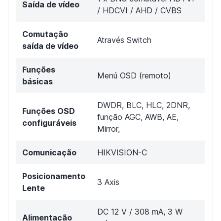
Saída de vídeo
/ HDCVI / AHD / CVBS
Comutação
Através Switch
saída de vídeo
Funções
Menú OSD (remoto)
básicas
DWDR, BLC, HLC, 2DNR,
Funções OSD
função AGC, AWB, AE,
configuráveis
Mirror,
Comunicação
HIKVISION-C
Posicionamento
3 Axis
Lente
DC 12 V / 308 mA, 3 W
Alimentação