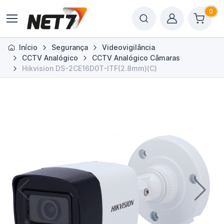
0
Início
Segurança
Videovigilância
CCTV Analógico
CCTV Analógico Câmaras
Hikvision DS-2CE16D0T-ITF(2.8mm)(C)