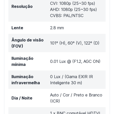
CVI: 1080p (25~30 fps)
Resolução
AHD: 1080p (25~30 fps)
CVBS: PAL/NTSC
Lente
2.8 mm
Ângulo de visão
101º (H), 60º (V), 122º (D)
(FOV)
Iluminação
0.01 Lux @ (F1.2, AGC ON)
mínima
Iluminação
0 Lux / (Gama EXIR IR
infravermelha
Inteligente 30 m)
Auto / Cor / Preto e Branco
Dia / Noite
(ICR)
1 x BNC comutável HDTVI