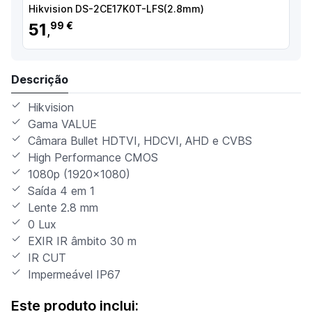
Hikvision DS-2CE17K0T-LFS(2.8mm)
H
51
99 €
,
Descrição
Hikvision
Gama VALUE
Câmara Bullet HDTVI, HDCVI, AHD e CVBS
High Performance CMOS
1080p (1920x1080)
Saída 4 em 1
Lente 2.8 mm
0 Lux
EXIR IR âmbito 30 m
IR CUT
Impermeável IP67
Este produto inclui: