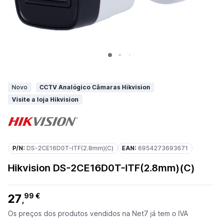
Novo
CCTV Analógico Câmaras Hikvision
Visite a loja Hikvision
P/N:
DS-2CE16D0T-ITF(2.8mm)(C)
EAN:
6954273693671
Hikvision DS-2CE16D0T-ITF(2.8mm)(C)
27
99 €
,
Os preços dos produtos vendidos na Net7 já tem o IVA