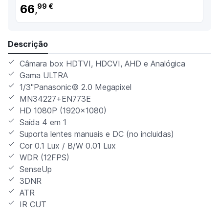
66
99 €
,
Descrição
Câmara box HDTVI, HDCVI, AHD e Analógica
Gama ULTRA
1/3"Panasonic© 2.0 Megapixel
MN34227+EN773E
HD 1080P (1920x1080)
Saída 4 em 1
Suporta lentes manuais e DC (no incluidas)
Cor 0.1 Lux / B/W 0.01 Lux
WDR (12FPS)
SenseUp
3DNR
ATR
IR CUT