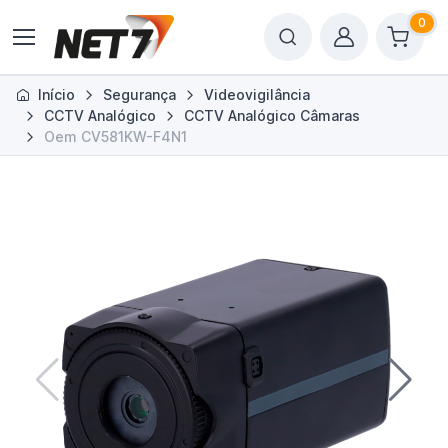
0
Início
Segurança
Videovigilância
CCTV Analógico
CCTV Analógico Câmaras
Oem CV581KW-F4N1