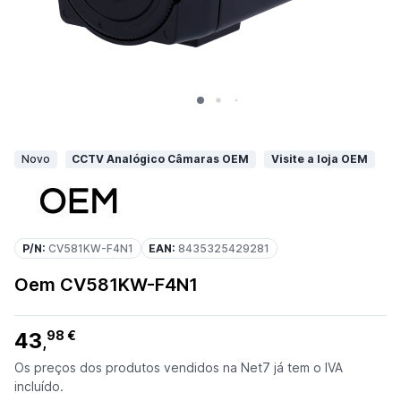
Novo
CCTV Analógico Câmaras OEM
Visite a loja OEM
P/N:
CV581KW-F4N1
EAN:
8435325429281
Oem CV581KW-F4N1
43
98 €
,
Os preços dos produtos vendidos na Net7 já tem o IVA
incluído.