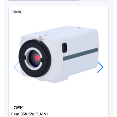
Novo
Anterior
Próximo
Oem B581SW-5U4N1