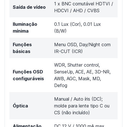
1 x BNC comutável HDTVI /
Saída de vídeo
HDCVI / AHD / CVBS
Iluminação
0.1 Lux (Cor), 0.01 Lux
mínima
(B/W)
Funções
Menu OSD, Day/Night com
básicas
IR-CUT (ICR)
WDR, Shutter control,
Funções OSD
SenseUp, ACE, AE, 3D-NR,
configuráveis
AWB, AGC, Mask, MD,
Defog
Manual / Auto íris (DC);
Óptica
molde para lente tipo C ou
CS (não incluído)
Alimentação
DC 12 V / 1000 mA max.