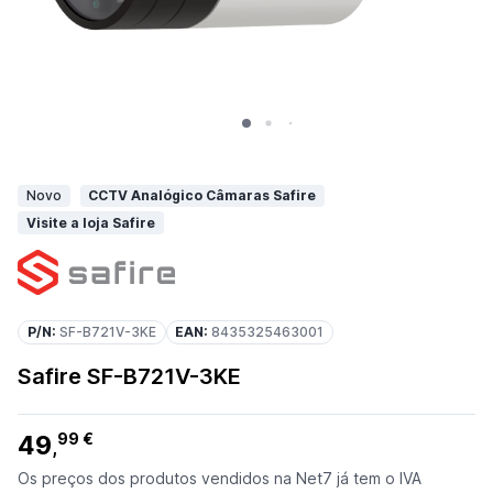
Novo
CCTV Analógico Câmaras Safire
Visite a loja Safire
P/N:
SF-B721V-3KE
EAN:
8435325463001
Safire SF-B721V-3KE
49
99 €
,
Os preços dos produtos vendidos na Net7 já tem o IVA