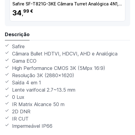
Safire SF-T821G-3KE Câmara Turret Analógica 4N1, 3K (2880x1620), 2.8 mm, 30 m, 12V DC, IP66, Cinzento - 8435325467078
34
99 €
,
Descrição
Safire
Câmara Bullet HDTVI, HDCVI, AHD e Analógica
Gama ECO
High Performance CMOS 3K (5Mpx 16:9)
Resolução 3K (2880x1620)
Saída 4 em 1
Lente varifocal 2.7~13.5 mm
0 Lux
IR Matrix Alcance 50 m
2D DNR
IR CUT
Impermeável IP66