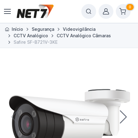
0
Início
Segurança
Videovigilância
CCTV Analógico
CCTV Analógico Câmaras
Safire SF-B721V-3KE