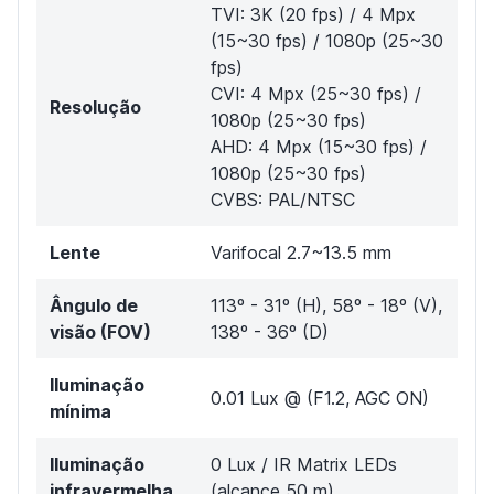
TVI: 3K (20 fps) / 4 Mpx
(15~30 fps) / 1080p (25~30
fps)
CVI: 4 Mpx (25~30 fps) /
Resolução
1080p (25~30 fps)
AHD: 4 Mpx (15~30 fps) /
1080p (25~30 fps)
CVBS: PAL/NTSC
Lente
Varifocal 2.7~13.5 mm
Ângulo de
113º - 31º (H), 58º - 18º (V),
visão (FOV)
138º - 36º (D)
Iluminação
0.01 Lux @ (F1.2, AGC ON)
mínima
Iluminação
0 Lux / IR Matrix LEDs
infravermelha
(alcance 50 m)