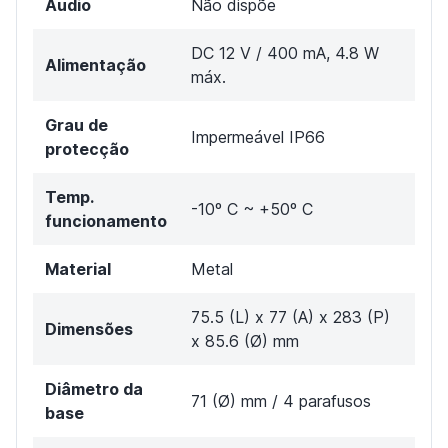
Áudio
Não dispõe
DC 12 V / 400 mA, 4.8 W
Alimentação
máx.
Grau de
Impermeável IP66
protecção
Temp.
-10º C ~ +50º C
funcionamento
Material
Metal
75.5 (L) x 77 (A) x 283 (P)
Dimensões
x 85.6 (Ø) mm
Diâmetro da
71 (Ø) mm / 4 parafusos
base