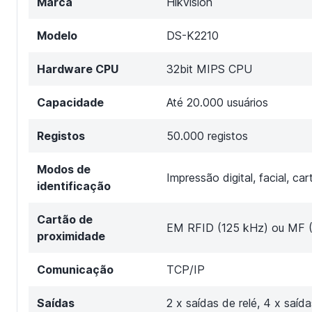
Marca
Hikvision
Modelo
DS-K2210
Hardware CPU
32bit MIPS CPU
Capacidade
Até 20.000 usuários
Registos
50.000 registos
Modos de
Impressão digital, facial, c
identificação
Cartão de
EM RFID (125 kHz) ou MF 
proximidade
Comunicação
TCP/IP
Saídas
2 x saídas de relé, 4 x saíd