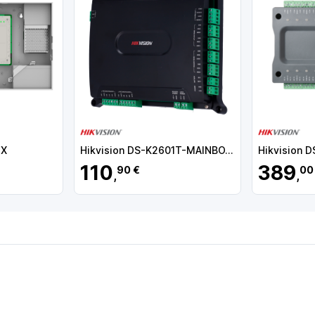
4X
Hikvision DS-K2601T-MAINBOARD
Hikvision 
110
389
90 €
00
,
,