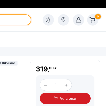
0
 Hikvision
319
00 €
,
−
+
Adicionar