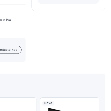
m o IVA
ontacte-nos
Novo
No