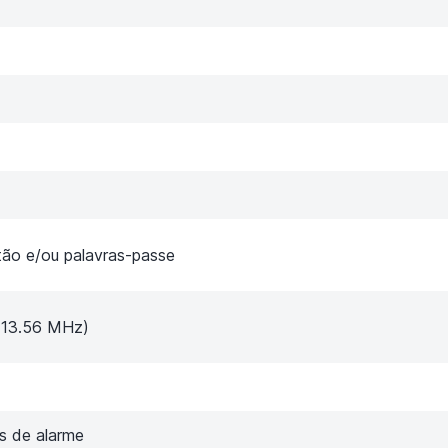
artão e/ou palavras-passe
(13.56 MHz)
as de alarme