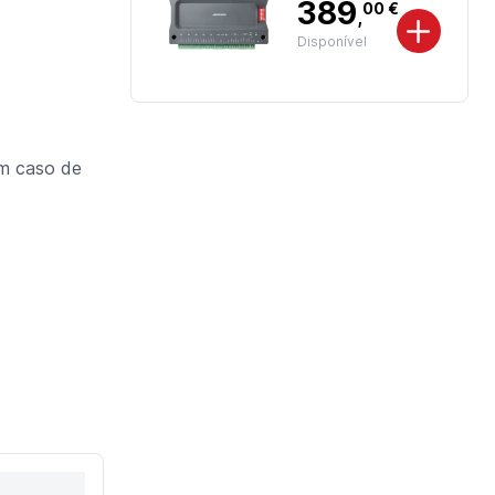
389
00 €
,
Disponível
em caso de