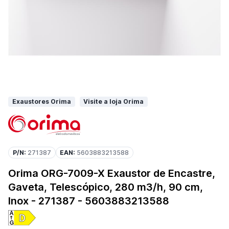
Exaustores Orima
Visite a loja Orima
P/N:
271387
EAN:
5603883213588
Orima ORG-7009-X Exaustor de Encastre,
Gaveta, Telescópico, 280 m3/h, 90 cm,
Inox - 271387 - 5603883213588