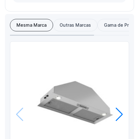
Mesma Marca
Outras Marcas
Gama de Preço
Anterior
Próximo