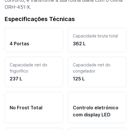
ORH-451-X.
Especificações Técnicas
Capacidade bruta total
4 Portas
362 L
Capacidade net do
Capacidade net do
frigorífico
congelador
237 L
125 L
No Frost Total
Controlo eletrónico
com display LED