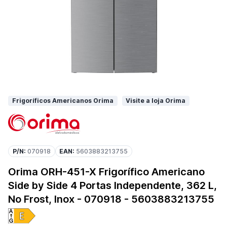
Frigoríficos Americanos Orima
Visite a loja Orima
P/N:
070918
EAN:
5603883213755
Orima ORH-451-X Frigorífico Americano
Side by Side 4 Portas Independente, 362 L,
No Frost, Inox - 070918 - 5603883213755