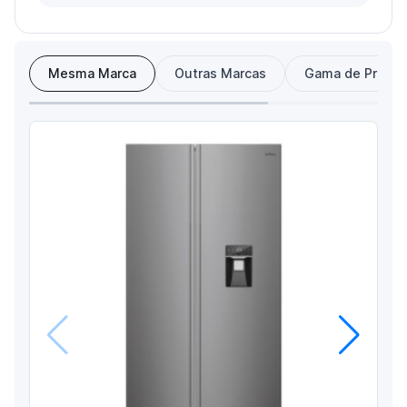
Mesma Marca
Outras Marcas
Gama de Preço
Anterior
Próximo