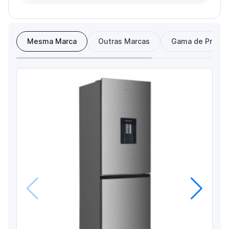
Mesma Marca
Outras Marcas
Gama de Preço
Anterior
Próximo