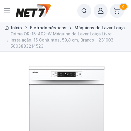
0
Início
Eletrodomésticos
Máquinas de Lavar Loiça
Orima OR-15-402-W Máquina de Lavar Loiça Livre
Instalação, 15 Conjuntos, 59,8 cm, Branco - 231003 -
5603883214523