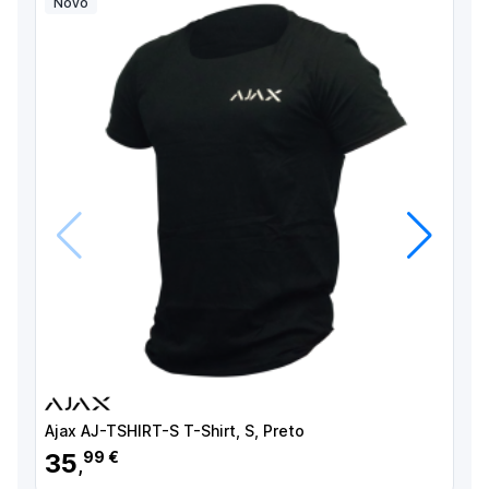
Novo
Anterior
Próximo
Ajax AJ-TSHIRT-S T-Shirt, S, Preto
A
35
99 €
,