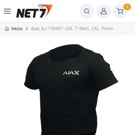
0
Início
Ajax AJ-TSHIRT-2XL T-Shirt, 2XL, Preto