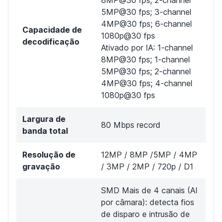
5MP@30 fps; 3-channel
4MP@30 fps; 6-channel
Capacidade de
1080p@30 fps
decodificação
Ativado por IA: 1-channel
8MP@30 fps; 1-channel
5MP@30 fps; 2-channel
4MP@30 fps; 4-channel
1080p@30 fps
Largura de
80 Mbps record
banda total
Resolução de
12MP / 8MP /5MP / 4MP
gravação
/ 3MP / 2MP / 720p / D1
SMD Mais de 4 canais (AI
por câmara): detecta fios
de disparo e intrusão de