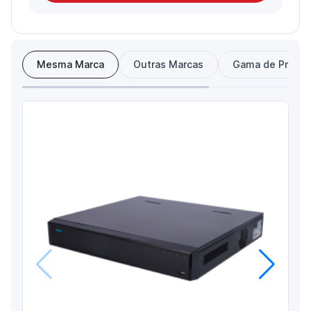
Mesma Marca
Outras Marcas
Gama de Preço
Anterior
Próximo