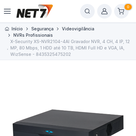
0
Início
Segurança
Videovigilância
NVRs Profissionais
X-Security XS-NVR2104-4AI Gravador NVR, 4 CH, 4 IP, 12
MP, 80 Mbps, 1 HDD até 10 TB, HDMI Full HD e VGA, IA,
WizSense - 8435325475202