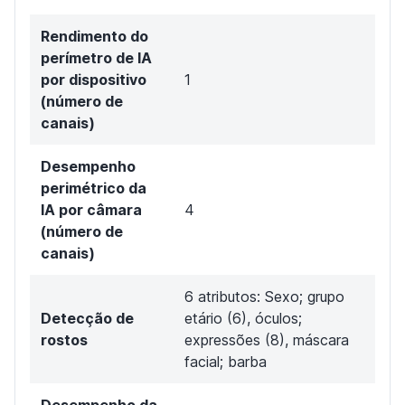
Rendimento do
perímetro de IA
por dispositivo
1
(número de
canais)
Desempenho
perimétrico da
IA por câmara
4
(número de
canais)
6 atributos: Sexo; grupo
Detecção de
etário (6), óculos;
rostos
expressões (8), máscara
facial; barba
Desempenho da