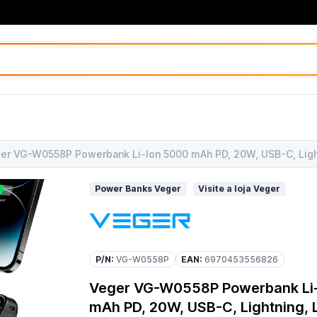
er VG-W0558P Powerbank Li-Ion 5000 mAh PD, 20W, USB-C, Ligh
Power Banks Veger
Visite a loja Veger
P/N:
VG-W0558P
EAN:
6970453556826
Veger VG-W0558P Powerbank Li
mAh PD, 20W, USB-C, Lightning, 