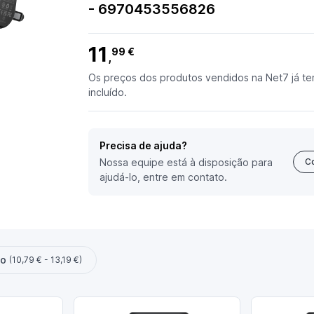
- 6970453556826
11
99 €
,
Os preços dos produtos vendidos na Net7 já te
incluído.
Precisa de ajuda?
Nossa equipe está à disposição para
C
ajudá-lo, entre em contato.
ço
(10,79 € - 13,19 €)