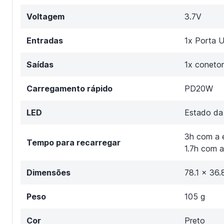
Voltagem
3.7V
Entradas
1x Porta 
Saídas
1x conetor
Carregamento rápido
PD20W
LED
Estado da 
3h com a 
Tempo para recarregar
1.7h com 
Dimensões
78.1 x 36
Peso
105 g
Cor
Preto