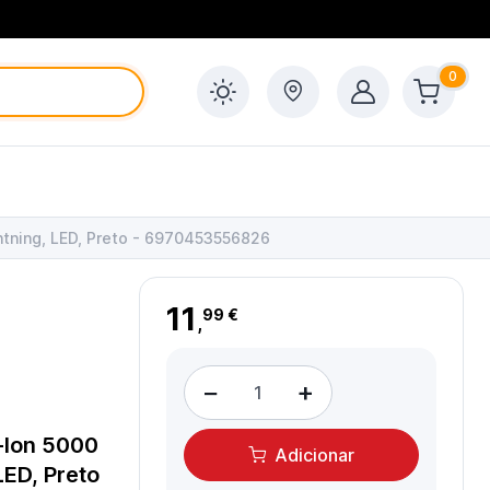
0
tning, LED, Preto - 6970453556826
11
99 €
,
−
+
-Ion 5000
Adicionar
LED, Preto