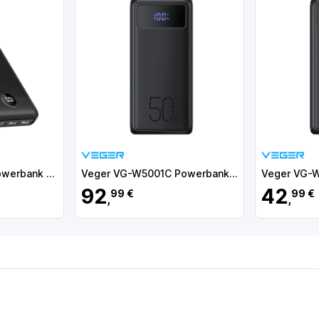
Veger VG-W2081 Powerbank Li-Polymer 20000 mAh PD, 22.5W, USB-A, USB-C, LCD, Preto - 6977525753251
Veger VG-W5001C Powerbank Li-Polymer 56000 mAh Fast Charge, 130W, USB-A, USB-C, Lightning, LCD, Preto - 6970453555454
92
42
99 €
99 €
,
,