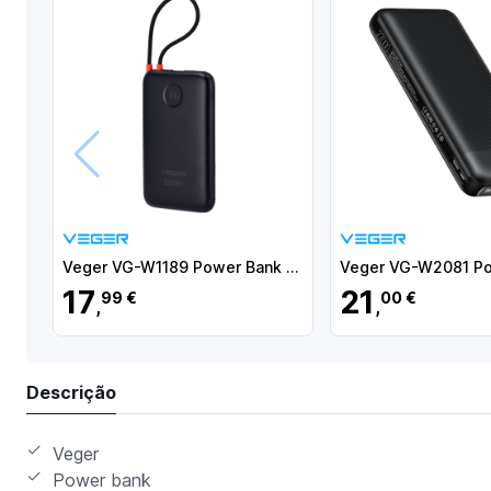
Anterior
Veger VG-W1189 Power Bank Li-Polymer 10000 mAh PD, 22.5W, USB-A, USB-C, LCD, Preto - 6977525751790
17
21
99 €
00 €
,
,
Descrição
Veger
Power bank