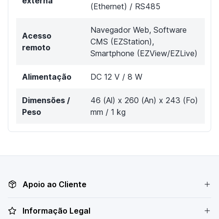
externa
(Ethernet) / RS485
Navegador Web, Software
Acesso
CMS (EZStation),
remoto
Smartphone (EZView/EZLive)
Alimentação
DC 12 V / 8 W
Dimensões /
46 (Al) x 260 (An) x 243 (Fo)
Peso
mm / 1 kg
Apoio ao Cliente
Informação Legal