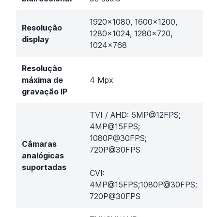
1920x1080, 1600x1200,
Resolução
1280x1024, 1280x720,
display
1024x768
Resolução
máxima de
4 Mpx
gravação IP
TVI / AHD: 5MP@12FPS;
4MP@15FPS;
1080P@30FPS;
Câmaras
720P@30FPS
analógicas
suportadas
CVI:
4MP@15FPS;1080P@30FPS;
720P@30FPS