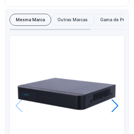
Mesma Marca
Outras Marcas
Gama de Preço
Anterior
Próximo