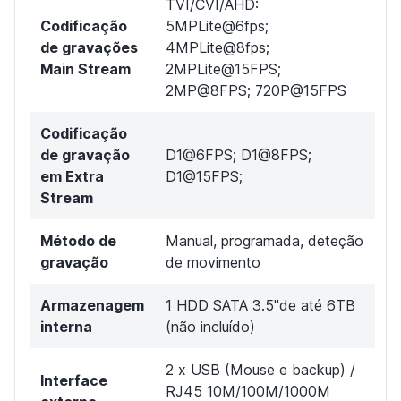
TVI/CVI/AHD:
Codificação
5MPLite@6fps;
de gravações
4MPLite@8fps;
Main Stream
2MPLite@15FPS;
2MP@8FPS; 720P@15FPS
Codificação
de gravação
D1@6FPS; D1@8FPS;
em Extra
D1@15FPS;
Stream
Método de
Manual, programada, deteção
gravação
de movimento
Armazenagem
1 HDD SATA 3.5"de até 6TB
interna
(não incluído)
2 x USB (Mouse e backup) /
Interface
RJ45 10M/100M/1000M