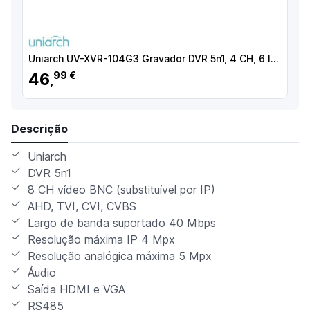
Uniarch UV-XVR-104G3 Gravador DVR 5n1, 4 CH, 6 IP, 5 MP, 24 Mbps, 1 HDD até 8 TB, HDMI Full HD e VGA - 8435325468990
46
99 €
,
Descrição
Uniarch
DVR 5n1
8 CH vídeo BNC (substituível por IP)
AHD, TVI, CVI, CVBS
Largo de banda suportado 40 Mbps
Resolução máxima IP 4 Mpx
Resolução analógica máxima 5 Mpx
Áudio
Saída HDMI e VGA
RS485