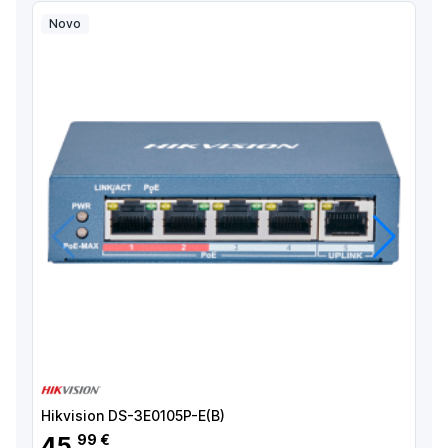
Novo
Anterior
Próximo
Hikvision DS-3E0105P-E(B)
H
45
99 €
,