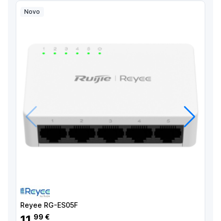
Novo
Anterior
Próximo
Reyee RG-ES05F
11
99 €
,