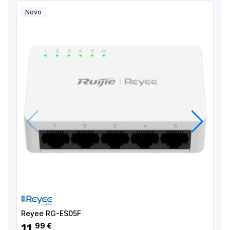
Novo
Anterior
Próximo
Reyee RG-ES05F
11
99 €
,