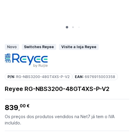
Novo
Switches Reyee
Visite a loja Reyee
P/N:
RG-NBS3200-48GT4XS-P-V2
EAN:
6976915003358
Reyee RG-NBS3200-48GT4XS-P-V2
839
00 €
,
Os preços dos produtos vendidos na Net7 já tem o IVA
incluído.