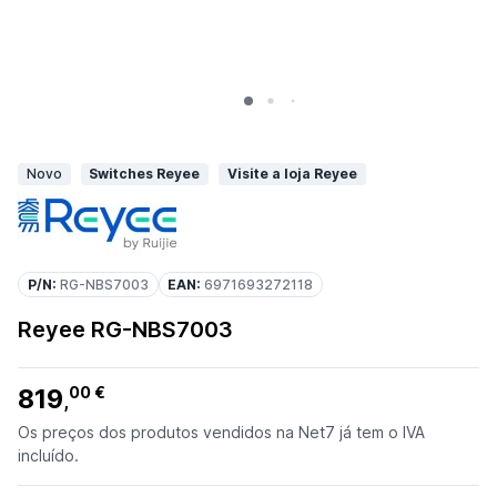
Novo
Switches Reyee
Visite a loja Reyee
P/N:
RG-NBS7003
EAN:
6971693272118
Reyee RG-NBS7003
819
00 €
,
Os preços dos produtos vendidos na Net7 já tem o IVA
incluído.