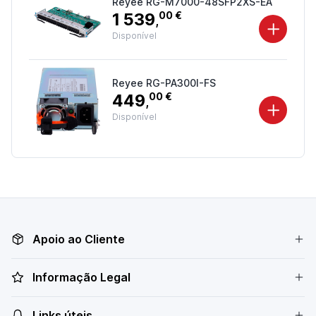
Reyee RG-M7000-48SFP2XS-EA
1 539
00 €
,
Disponível
Reyee RG-PA300I-FS
449
00 €
,
Disponível
Apoio ao Cliente
Informação Legal
Links úteis