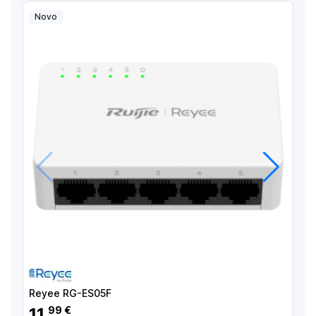
Novo
Anterior
Próximo
Reyee RG-ES05F
11
99 €
,