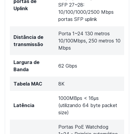
portas de
SFP 27~28:
Uplink
10/100/1000/2500 Mbps
portas SFP uplink
Porta 1~24 130 metros
Distância de
10/100Mbps, 250 metros 10
transmissão
Mbps
Largura de
62 Gbps
Banda
Tabela MAC
8K
1000MBps < 16μs
Latência
(utilizando 64 byte packet
size)
Portas PoE Watchdog
1~24 - Reinício automático