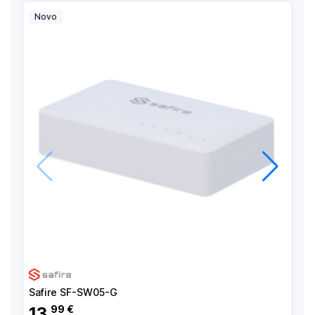
Novo
Anterior
Próximo
Safire SF-SW05-G
13
99 €
,