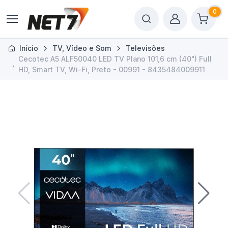
0
Início
TV, Vídeo e Som
Televisões
Cecotec A5 ALF50040 LED TV Plano 101,6 cm (40") Full
HD, Smart TV, Wi-Fi, Preto - 00991 - 8435484009911