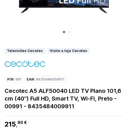
Televisões Cecotec
Visite a loja Cecotec
P/N:
991
EAN:
8435484009911
Cecotec A5 ALF50040 LED TV Plano 101,6
cm (40") Full HD, Smart TV, Wi-Fi, Preto -
00991 - 8435484009911
215
90 €
,