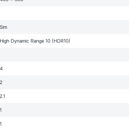
Sim
High Dynamic Range 10 (HDR10)
4
2
2.1
1
1