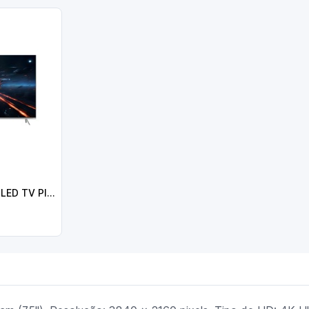
Haier H85Q800UX QLED TV Plano 216 cm (85") 4K Ultra HD, Smart TV, Wi-Fi, Ethernet, LAN, Bluetooth, Preto - 6976454831160