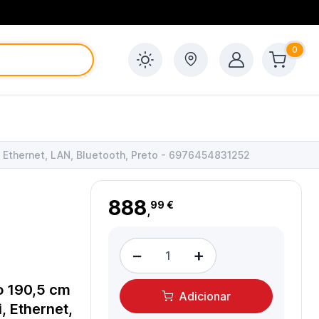
0
, Ethernet, LAN, Bluetooth, Preto - 6976454831252
888
99 €
,
−
+
 190,5 cm
Adicionar
, Ethernet,