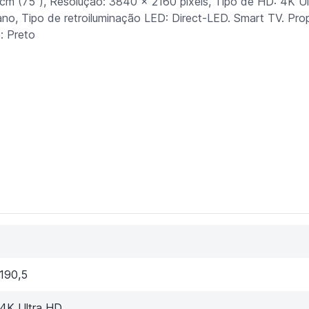
m (75"), Resolução: 3840 x 2160 pixels, Tipo de HD: 4K Ul
no, Tipo de retroiluminação LED: Direct-LED. Smart TV. Pr
: Preto
190,5
4K Ultra HD