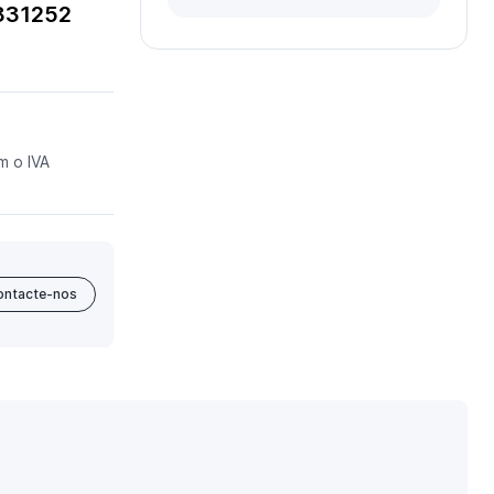
4831252
m o IVA
ontacte-nos