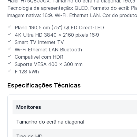
Haier H75Q800UX. Tamanho do ecrã na diagonal: 190,5 c
Tecnologia de apresentação: QLED, Formato do ecrã: Pla
imagem nativa: 16:9. Wi-Fi, Ethernet LAN. Cor do produto
Plano 190,5 cm (75") QLED Direct-LED
4K Ultra HD 3840 x 2160 pixels 16:9
Smart TV Internet TV
Wi-Fi Ethernet LAN Bluetooth
Compatível com HDR
Suporte VESA 400 x 300 mm
F 128 kWh
Especificações Técnicas
Monitores
Tamanho do ecrã na diagonal
Tipo de HD