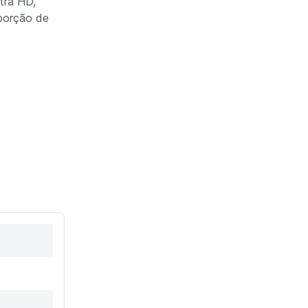
tra HD,
oporção de