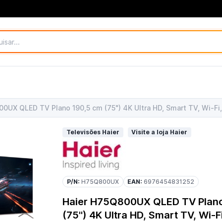
0UX QLED TV Plano 190,5 cm (75") 4K Ultra HD, Smart TV, Wi-Fi
Televisões Haier
Visite a loja Haier
P/N:
H75Q800UX
EAN:
6976454831252
Haier H75Q800UX QLED TV Plano
(75") 4K Ultra HD, Smart TV, Wi-Fi