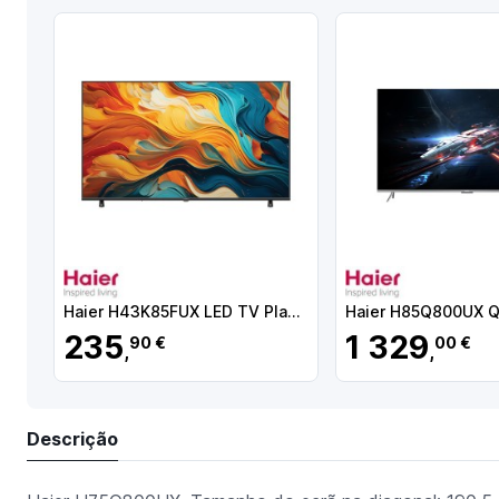
Haier H43K85FUX LED TV Plano 109,2 cm (43") 4K Ultra HD, Smart TV, Wi-Fi, Ethernet, LAN, Bluetooth, Preto - 6971926013730
235
1 329
90 €
00 €
,
,
Descrição