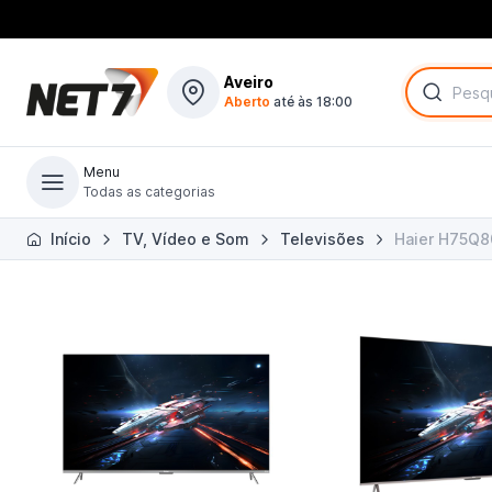
Aveiro
Aberto
até às 18:00
Menu
Todas as categorias
Todas as categorias
Início
TV, Vídeo e Som
Televisões
Haier H75Q80