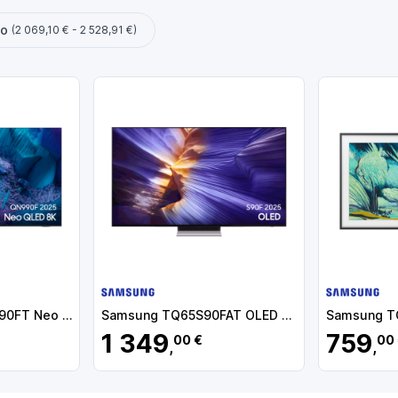
ço
(2 069,10 € - 2 528,91 €)
Samsung TQ65QN990FT Neo QLED Mini LED TV Plano 165,1 cm (65") 8K Ultra HD, Smart TV, Wi-Fi, Ethernet, LAN, Bluetooth, Preto - TQ65QN990FTXXC - 8806097091288
Samsung TQ65S90FAT OLED TV Plano 165,1 cm (65") 4K Ultra HD, Smart TV, Wi-Fi, Ethernet, LAN, Bluetooth, Preto - TQ65S90FATXXC - 8806097084525
1 349
759
00 €
00
,
,