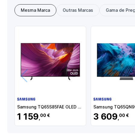
Mesma Marca
Outras Marcas
Gama de Pre
Anterior
Samsung TQ65S85FAE OLED TV Plano 165,1 cm (65") 4K Ultra HD, Smart TV, Wi-Fi, Ethernet, Bluetooth, Preto - TQ65S85FAEXXC - 8806097057512
1 159
3 609
00 €
00 €
,
,