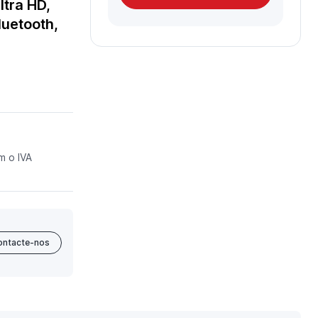
ltra HD,
luetooth,
m o IVA
ontacte-nos