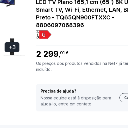
LED TV Plano 165,1 cm (65") 8K U
Smart TV, Wi-Fi, Ethernet, LAN, B
Preto - TQ65QN900FTXXC -
8806097068396
+3
2 299
01 €
,
Os preços dos produtos vendidos na Net7 já te
incluído.
Precisa de ajuda?
Nossa equipe está à disposição para
C
ajudá-lo, entre em contato.