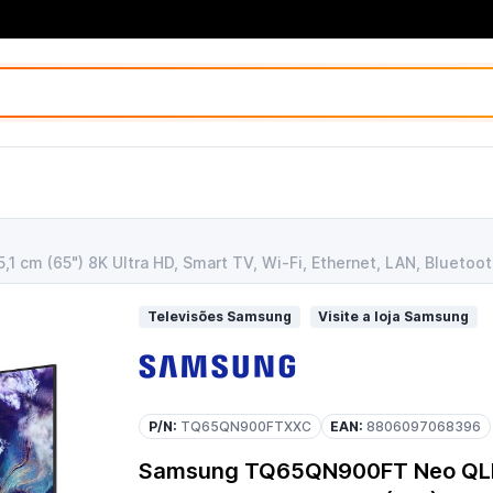
 cm (65") 8K Ultra HD, Smart TV, Wi-Fi, Ethernet, LAN, Blue
Televisões Samsung
Visite a loja Samsung
P/N:
TQ65QN900FTXXC
EAN:
8806097068396
Samsung TQ65QN900FT Neo QLE