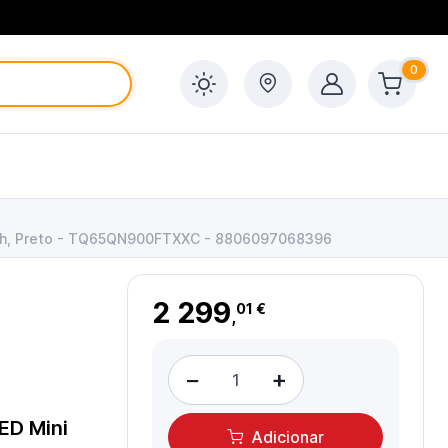
0
tooth, Preto - TQ65QN900FTXXC - 8806097068396
2 299
01 €
,
−
+
D Mini
Adicionar