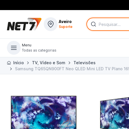
Aveiro
Suporte
Menu
Todas as categorias
Todas as categorias
Início
TV, Vídeo e Som
Televisões
Samsung TQ65QN900FT Neo QLED Mini LED TV Plano 165,1