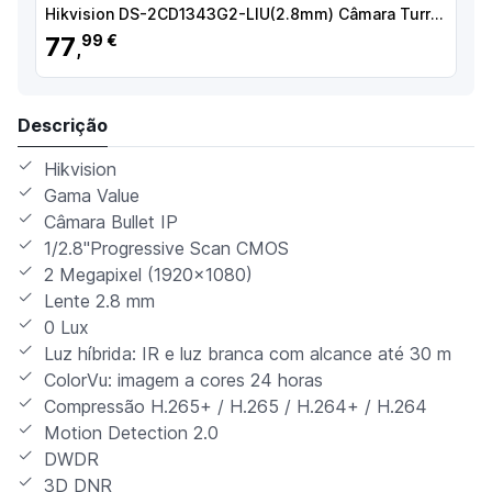
Hikvision DS-2CD1343G2-LIU(2.8mm) Câmara Turret IP, 4 MP, 2.8 mm, 30 m, PoE, IP67, Áudio, WDR (120 dB), Branco - 6931847188986
77
99 €
,
Descrição
Hikvision
Gama Value
Câmara Bullet IP
1/2.8"Progressive Scan CMOS
2 Megapixel (1920x1080)
Lente 2.8 mm
0 Lux
Luz híbrida: IR e luz branca com alcance até 30 m
ColorVu: imagem a cores 24 horas
Compressão H.265+ / H.265 / H.264+ / H.264
Motion Detection 2.0
DWDR
3D DNR