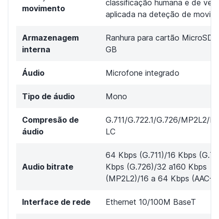
classificação humana e de veíc
movimento
aplicada na deteção de movim
Armazenagem
Ranhura para cartão MicroSD a
interna
GB
Áudio
Microfone integrado
Tipo de áudio
Mono
Compresão de
G.711/G.722.1/G.726/MP2L2/
áudio
LC
64 Kbps (G.711)/16 Kbps (G.72
Audio bitrate
Kbps (G.726)/32 a160 Kbps
(MP2L2)/16 a 64 Kbps (AAC-L
Interface de rede
Ethernet 10/100M BaseT