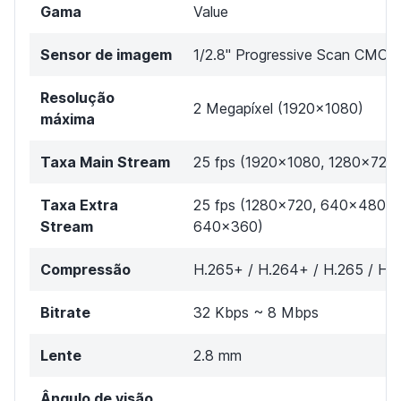
Gama
Value
Sensor de imagem
1/2.8" Progressive Scan CMOS
Resolução
2 Megapíxel (1920x1080)
máxima
Taxa Main Stream
25 fps (1920×1080, 1280×720)
Taxa Extra
25 fps (1280x720, 640×480,
Stream
640x360)
Compressão
H.265+ / H.264+ / H.265 / H.
Bitrate
32 Kbps ~ 8 Mbps
Lente
2.8 mm
Ângulo de visão