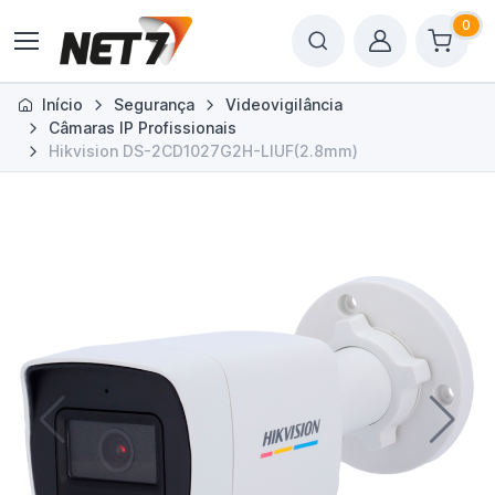
0
Início
Segurança
Videovigilância
Câmaras IP Profissionais
Hikvision DS-2CD1027G2H-LIUF(2.8mm)