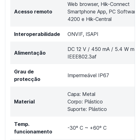
Web browser, Hik-Connect
Acesso remoto
Smartphone App, PC Software
4200 e Hik-Central
Interoperabilidade
ONVIF, ISAPI
DC 12 V / 450 mA / 5.4 W máx
Alimentação
IEEE802.3af
Grau de
Impermeável IP67
protecção
Capa: Metal
Material
Corpo: Plástico
Suporte: Plástico
Temp.
-30º C ~ +60º C
funcionamento