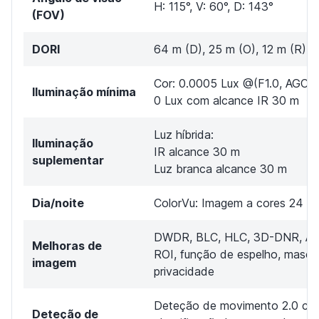
H: 115°, V: 60°, D: 143°
(FOV)
DORI
64 m (D), 25 m (O), 12 m (R), 6
Cor: 0.0005 Lux @(F1.0, AGC 
Iluminação mínima
0 Lux com alcance IR 30 m
Luz híbrida:
Iluminação
IR alcance 30 m
suplementar
Luz branca alcance 30 m
Dia/noite
ColorVu: Imagem a cores 24 ho
DWDR, BLC, HLC, 3D-DNR, AG
Melhoras de
ROI, função de espelho, masca
imagem
privacidade
Deteção de movimento 2.0 co
Deteção de