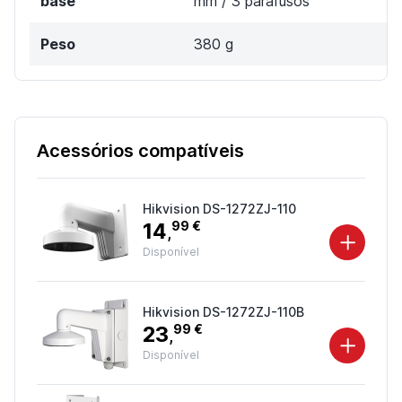
base
mm / 3 parafusos
Peso
380 g
Acessórios compatíveis
Hikvision DS-1272ZJ-110
14
99 €
,
Disponível
Hikvision DS-1272ZJ-110B
23
99 €
,
Disponível