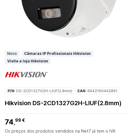
Novo
Câmaras IP Profissionais Hikvision
Visite a loja Hikvision
P/N:
DS-2CD1327G2H-LIUF(2.8mm)
EAN:
6942160442891
Hikvision DS-2CD1327G2H-LIUF(2.8mm)
74
99 €
,
Os preços dos produtos vendidos na Net7 já tem o IVA