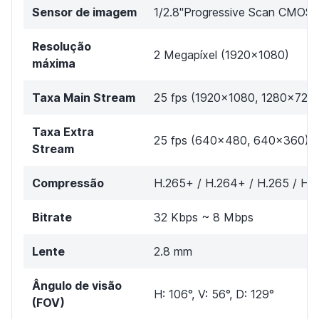
Sensor de imagem
1/2.8"Progressive Scan CMOS
Resolução
2 Megapíxel (1920x1080)
máxima
Taxa Main Stream
25 fps (1920×1080, 1280×720)
Taxa Extra
25 fps (640×480, 640x360)
Stream
Compressão
H.265+ / H.264+ / H.265 / H.
Bitrate
32 Kbps ~ 8 Mbps
Lente
2.8 mm
Ângulo de visão
H: 106°, V: 56°, D: 129°
(FOV)