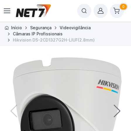
0
Início
Segurança
Videovigilância
Câmaras IP Profissionais
Hikvision DS-2CD1327G2H-LIUF(2.8mm)