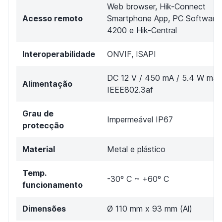
Web browser, Hik-Connect
Acesso remoto
Smartphone App, PC Software
4200 e Hik-Central
Interoperabilidade
ONVIF, ISAPI
DC 12 V / 450 mA / 5.4 W máx
Alimentação
IEEE802.3af
Grau de
Impermeável IP67
protecção
Material
Metal e plástico
Temp.
-30º C ~ +60º C
funcionamento
Dimensões
Ø 110 mm x 93 mm (Al)