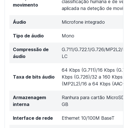
classificação humana e de veíc
movimento
aplicada na deteção de movim
Áudio
Microfone integrado
Tipo de áudio
Mono
Compressão de
G.711/G.722.1/G.726/MP2L2/
áudio
LC
64 Kbps (G.711)/16 Kbps (G.72
Taxa de bits áudio
Kbps (G.726)/32 a 160 Kbps
(MP2L2)/16 a 64 Kbps (AAC-L
Armazenagem
Ranhura para cartão MicroSD a
interna
GB
Interface de rede
Ethernet 10/100M BaseT