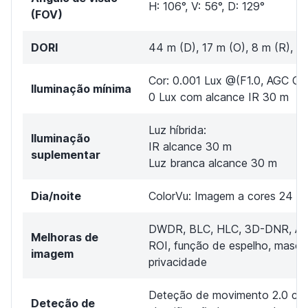
H: 106°, V: 56°, D: 129°
(FOV)
DORI
44 m (D), 17 m (O), 8 m (R), 4 
Cor: 0.001 Lux @(F1.0, AGC ON
Iluminação mínima
0 Lux com alcance IR 30 m
Luz híbrida:
Iluminação
IR alcance 30 m
suplementar
Luz branca alcance 30 m
Dia/noite
ColorVu: Imagem a cores 24 ho
DWDR, BLC, HLC, 3D-DNR, AG
Melhoras de
ROI, função de espelho, masca
imagem
privacidade
Deteção de movimento 2.0 co
Deteção de