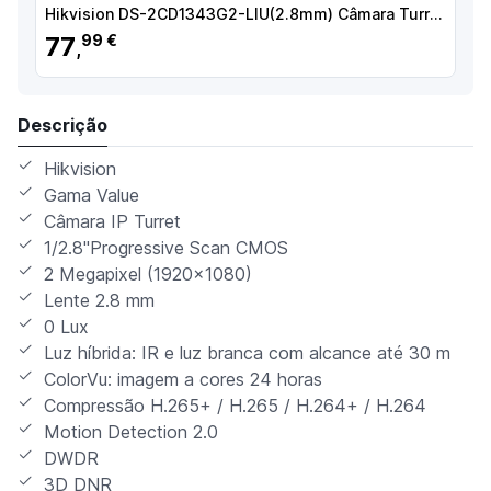
Hikvision DS-2CD1343G2-LIU(2.8mm) Câmara Turret IP, 4 MP, 2.8 mm, 30 m, PoE, IP67, Áudio, WDR (120 dB), Branco - 6931847188986
77
99 €
,
Descrição
Hikvision
Gama Value
Câmara IP Turret
1/2.8"Progressive Scan CMOS
2 Megapixel (1920x1080)
Lente 2.8 mm
0 Lux
Luz híbrida: IR e luz branca com alcance até 30 m
ColorVu: imagem a cores 24 horas
Compressão H.265+ / H.265 / H.264+ / H.264
Motion Detection 2.0
DWDR
3D DNR