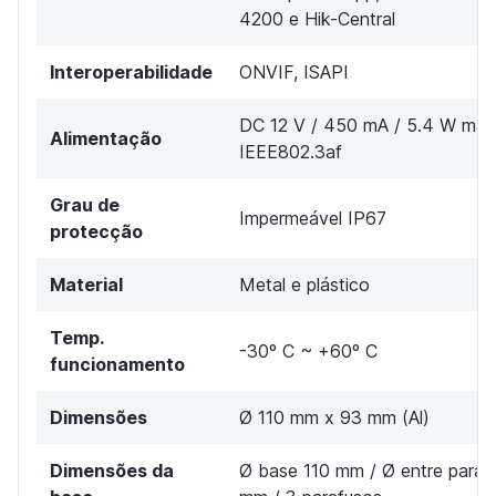
4200 e Hik-Central
Interoperabilidade
ONVIF, ISAPI
DC 12 V / 450 mA / 5.4 W máx
Alimentação
IEEE802.3af
Grau de
Impermeável IP67
protecção
Material
Metal e plástico
Temp.
-30º C ~ +60º C
funcionamento
Dimensões
Ø 110 mm x 93 mm (Al)
Dimensões da
Ø base 110 mm / Ø entre paraf