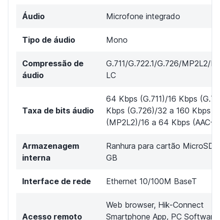
Áudio
Microfone integrado
Tipo de áudio
Mono
Compressão de
G.711/G.722.1/G.726/MP2L2/
áudio
LC
64 Kbps (G.711)/16 Kbps (G.72
Taxa de bits áudio
Kbps (G.726)/32 a 160 Kbps
(MP2L2)/16 a 64 Kbps (AAC-L
Armazenagem
Ranhura para cartão MicroSD a
interna
GB
Interface de rede
Ethernet 10/100M BaseT
Web browser, Hik-Connect
Acesso remoto
Smartphone App, PC Software