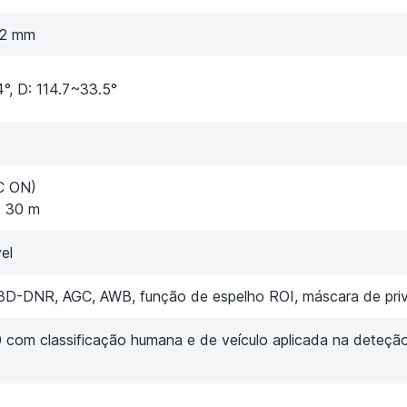
12 mm
4°, D: 114.7~33.5°
C ON)
e 30 m
el
3D-DNR, AGC, AWB, função de espelho ROI, máscara de pri
com classificação humana e de veículo aplicada na deteçã