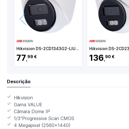
Anterior
Hikvision DS-2CD1343G2-LIU(2.8mm) Câmara Turret IP, 4 MP, 2.8 mm, 30 m, PoE, IP67, Áudio, WDR (120 dB), Branco - 6931847188986
77
136
99 €
90 €
,
,
Descrição
Hikvision
Gama VALUE
Câmara Dome IP
1/3"Progressive Scan CMOS
4 Megapixel (2560x1440)