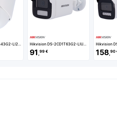
Hikvision DS-2CD2343G2-LI2U(2.8mm) Câmara Turret IP, 4 MP, 2.8 mm, 30 m, PoE, IP67, Áudio, MicroSD, WDR (120 dB), Deteção de movimento, Luz híbrida, Branco - 6942160463162
Hikvision DS-2CD1T63G2-LIU(4mm)
91
158
99 €
90 
,
,