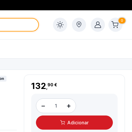
0
ion
132
90 €
,
−
+
Adicionar