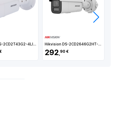
Próximo
Hikvision DS-2CD2T43G2-4LI2U(2.8mm)
Hikvision DS-2CD2646G2HT-IZS2U/SL(2.8-12mm)eF
292
3
€
90 €
,