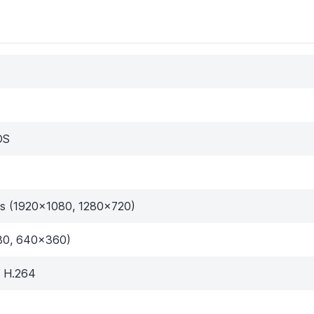
OS
ps (1920×1080, 1280×720)
80, 640×360)
/ H.264