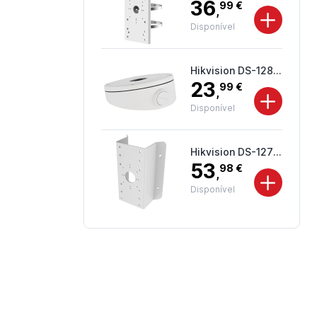
36
99 €
,
Disponível
Hikvision DS-1281ZJ-M
23
99 €
,
Disponível
Hikvision DS-1276ZJ-SUS
53
98 €
,
Disponível