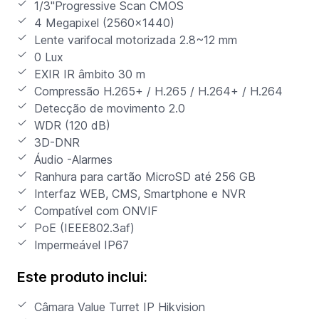
1/3"Progressive Scan CMOS
4 Megapixel (2560x1440)
Lente varifocal motorizada 2.8~12 mm
0 Lux
EXIR IR âmbito 30 m
Compressão H.265+ / H.265 / H.264+ / H.264
Detecção de movimento 2.0
WDR (120 dB)
3D-DNR
Áudio -Alarmes
Ranhura para cartão MicroSD até 256 GB
Interfaz WEB, CMS, Smartphone e NVR
Compatível com ONVIF
PoE (IEEE802.3af)
Impermeável IP67
Este produto inclui:
Câmara Value Turret IP Hikvision