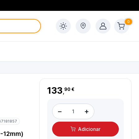
0
133
90 €
,
−
+
47181857
Adicionar
8-12mm)