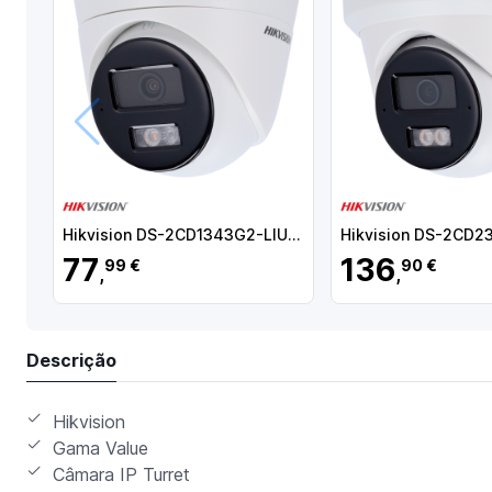
Anterior
Hikvision DS-2CD1343G2-LIU(2.8mm) Câmara Turret IP, 4 MP, 2.8 mm, 30 m, PoE, IP67, Áudio, WDR (120 dB), Branco - 6931847188986
77
136
99 €
90 €
,
,
Descrição
Hikvision
Gama Value
Câmara IP Turret