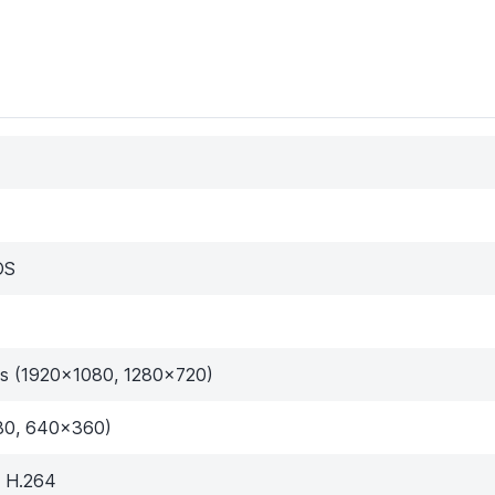
OS
ps (1920×1080, 1280×720)
80, 640×360)
/ H.264