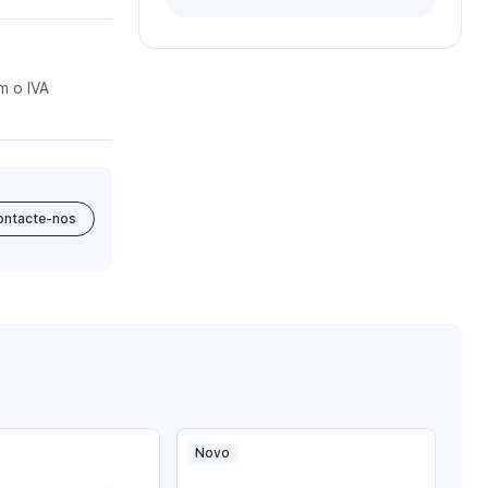
m o IVA
ontacte-nos
Novo
No