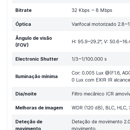
Bitrate
32 Kbps ~ 8 Mbps
Óptica
Varifocal motorizado 2.8~
Ângulo de visão
H: 95.9~29.2°, V: 50.6~16.
(FOV)
Electronic Shutter
1/3~1/100.000 s
Cor: 0.005 Lux @(F1.6, AG
Iluminação mínima
0 Lux com EXIR IR alcanc
Dia/noite
Filtro mecânico ICR amovív
Melhoras de imagem
WDR (120 dB), BLC, HLC, 3
Deteção de
Deteção de movimento 2.0 
movimento
movimento.