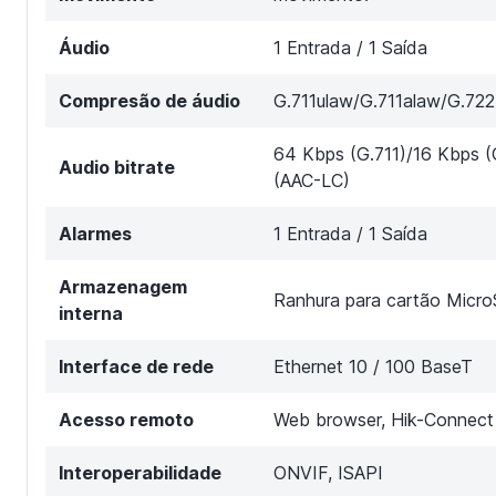
Áudio
1 Entrada / 1 Saída
Compresão de áudio
G.711ulaw/G.711alaw/G.7
64 Kbps (G.711)/16 Kbps (
Audio bitrate
(AAC-LC)
Alarmes
1 Entrada / 1 Saída
Armazenagem
Ranhura para cartão Micr
interna
Interface de rede
Ethernet 10 / 100 BaseT
Acesso remoto
Web browser, Hik-Connect
Interoperabilidade
ONVIF, ISAPI