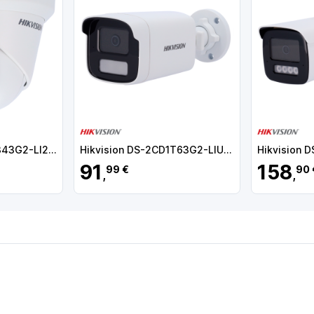
Hikvision DS-2CD2343G2-LI2U(2.8mm) Câmara Turret IP, 4 MP, 2.8 mm, 30 m, PoE, IP67, Áudio, MicroSD, WDR (120 dB), Deteção de movimento, Luz híbrida, Branco - 6942160463162
Hikvision DS-2CD1T63G2-LIU(4mm)
91
158
99 €
90 
,
,