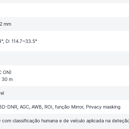
12 mm
4°, D: 114.7~33.5°
C ON)
e 30 m
el
D-DNR, AGC, AWB, ROI, função Mirror, Privacy masking
com classificação humana e de veículo aplicada na deteçã