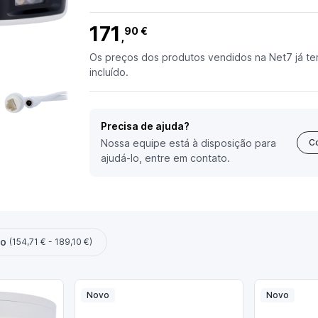
171
90 €
,
Os preços dos produtos vendidos na Net7 já te
incluído.
Precisa de ajuda?
Nossa equipe está à disposição para
C
ajudá-lo, entre em contato.
ço
(154,71 € - 189,10 €)
Novo
Novo