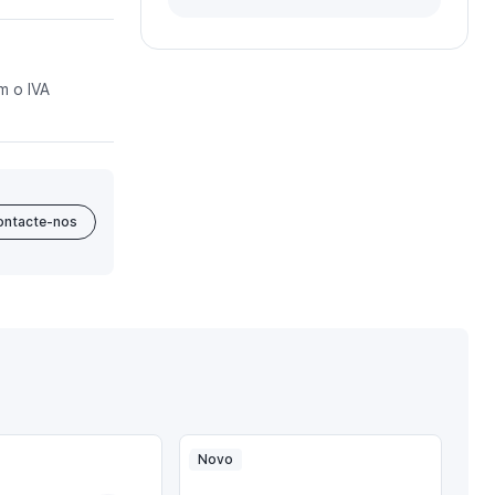
m o IVA
ontacte-nos
Novo
No