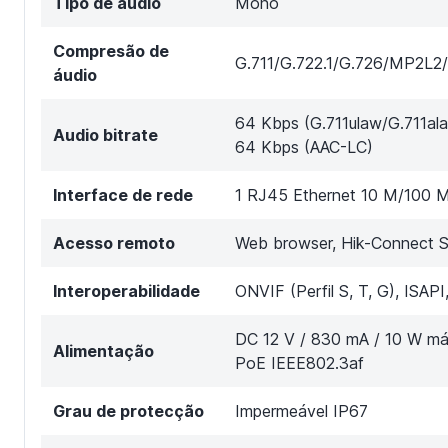
Tipo de áudio
Mono
Compresão de
G.711/G.722.1/G.726/MP2L
áudio
64 Kbps (G.711ulaw/G.711al
Audio bitrate
64 Kbps (AAC-LC)
Interface de rede
1 RJ45 Ethernet 10 M/100 M
Acesso remoto
Web browser, Hik-Connect 
Interoperabilidade
ONVIF (Perfil S, T, G), ISAP
DC 12 V / 830 mA / 10 W má
Alimentação
PoE IEEE802.3af
Grau de protecção
Impermeável IP67