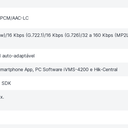
2/PCM/AAC-LC
aw)/16 Kbps (G.722.1)/16 Kbps (G.726)/32 a 160 Kbps (MP2L
 auto-adaptável
Smartphone App, PC Software iVMS-4200 e Hik-Central
I, SDK
x.