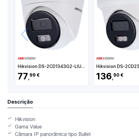
Anterior
Hikvision DS-2CD1343G2-LIU(2.8mm) Câmara Turret IP, 4 MP, 2.8 mm, 30 m, PoE, IP67, Áudio, WDR (120 dB), Branco - 6931847188986
77
136
99 €
90 €
,
,
Descrição
Hikvision
Gama Value
Câmara IP panorâmica tipo Bullet