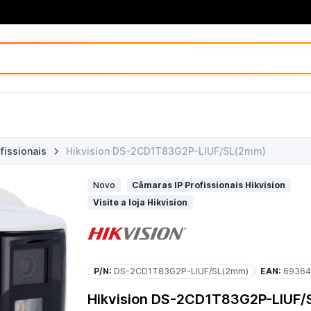
fissionais
Hikvision DS-2CD1T83G2P-LIUF/SL(2mm)
Novo
Câmaras IP Profissionais Hikvision
Visite a loja Hikvision
P/N:
DS-2CD1T83G2P-LIUF/SL(2mm)
EAN:
69364
Hikvision DS-2CD1T83G2P-LIUF