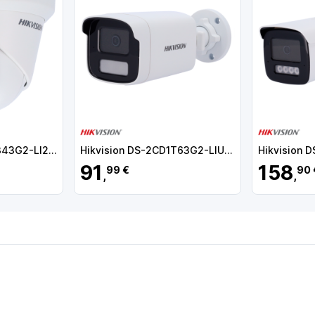
Hikvision DS-2CD2343G2-LI2U(2.8mm) Câmara Turret IP, 4 MP, 2.8 mm, 30 m, PoE, IP67, Áudio, MicroSD, WDR (120 dB), Deteção de movimento, Luz híbrida, Branco - 6942160463162
Hikvision DS-2CD1T63G2-LIU(4mm)
91
158
99 €
90 
,
,