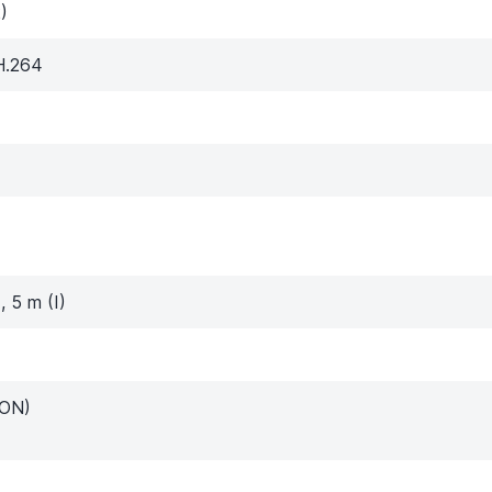
)
H.264
, 5 m (I)
 ON)