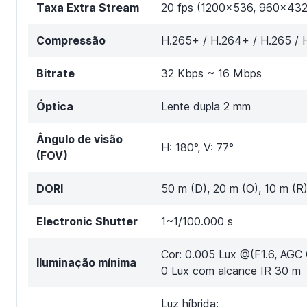
Taxa Extra Stream
20 fps (1200x536, 960x432
Compressão
H.265+ / H.264+ / H.265 / 
Bitrate
32 Kbps ~ 16 Mbps
Óptica
Lente dupla 2 mm
Ângulo de visão
H: 180°, V: 77°
(FOV)
DORI
50 m (D), 20 m (O), 10 m (R)
Electronic Shutter
1~1/100.000 s
Cor: 0.005 Lux @(F1.6, AGC
Iluminação mínima
0 Lux com alcance IR 30 m
Luz híbrida: