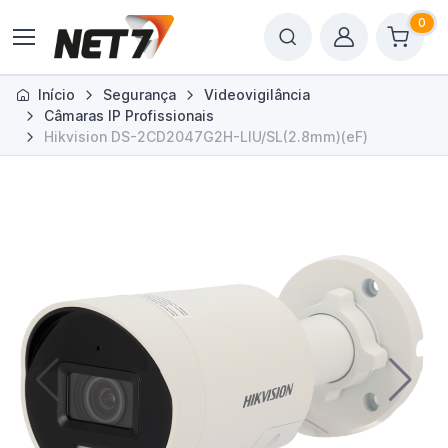
0
Início
Segurança
Videovigilância
Câmaras IP Profissionais
Hikvision DS-2CD2047G2H-LIU/SL(2.8mm)(eF)