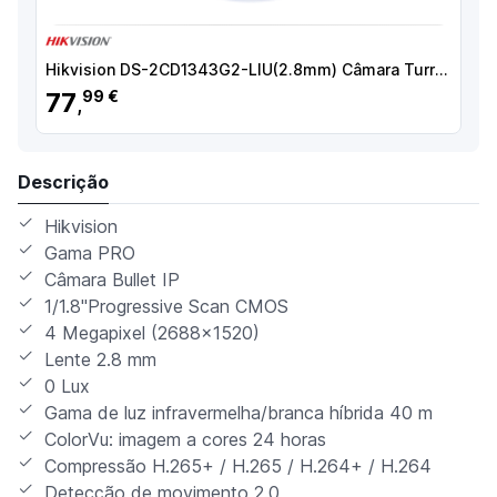
Hikvision DS-2CD1343G2-LIU(2.8mm) Câmara Turret IP, 4 MP, 2.8 mm, 30 m, PoE, IP67, Áudio, WDR (120 dB), Branco - 6931847188986
77
99 €
,
Descrição
Hikvision
Gama PRO
Câmara Bullet IP
1/1.8"Progressive Scan CMOS
4 Megapixel (2688x1520)
Lente 2.8 mm
0 Lux
Gama de luz infravermelha/branca híbrida 40 m
ColorVu: imagem a cores 24 horas
Compressão H.265+ / H.265 / H.264+ / H.264
Detecção de movimento 2.0