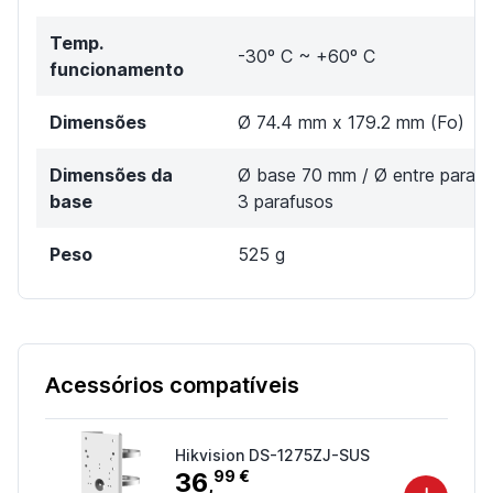
Temp.
-30º C ~ +60º C
funcionamento
Dimensões
Ø 74.4 mm x 179.2 mm (Fo)
Dimensões da
Ø base 70 mm / Ø entre paraf
base
3 parafusos
Peso
525 g
Acessórios compatíveis
Hikvision DS-1275ZJ-SUS
36
99 €
,