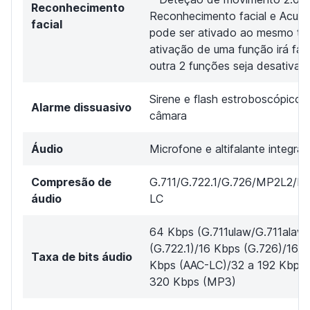
Reconhecimento
Reconhecimento facial e AcuS
facial
pode ser ativado ao mesmo te
ativação de uma função irá fa
outra 2 funções seja desativad
Sirene e flash estroboscópico 
Alarme dissuasivo
câmara
Áudio
Microfone e altifalante integra
Compresão de
G.711/G.722.1/G.726/MP2L2/
áudio
LC
64 Kbps (G.711ulaw/G.711alaw
(G.722.1)/16 Kbps (G.726)/16 
Taxa de bits áudio
Kbps (AAC-LC)/32 a 192 Kbps
320 Kbps (MP3)