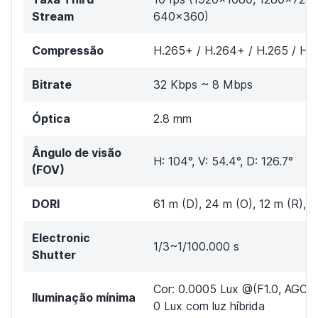
Stream
640x360)
Compressão
H.265+ / H.264+ / H.265 / H.
Bitrate
32 Kbps ~ 8 Mbps
Óptica
2.8 mm
Ângulo de visão
H: 104°, V: 54.4°, D: 126.7°
(FOV)
DORI
61 m (D), 24 m (O), 12 m (R), 6
Electronic
1/3~1/100.000 s
Shutter
Cor: 0.0005 Lux @(F1.0, AGC 
Iluminação mínima
0 Lux com luz híbrida