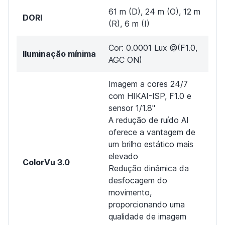
61 m (D), 24 m (O), 12 m
DORI
(R), 6 m (I)
Cor: 0.0001 Lux @(F1.0,
Iluminação mínima
AGC ON)
Imagem a cores 24/7
com HIKAI-ISP, F1.0 e
sensor 1/1.8"
A redução de ruído AI
oferece a vantagem de
um brilho estático mais
elevado
ColorVu 3.0
Redução dinâmica da
desfocagem do
movimento,
proporcionando uma
qualidade de imagem