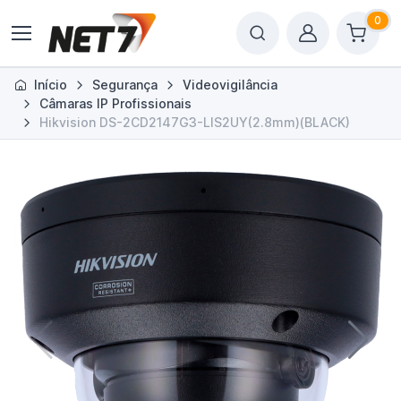
0
Início
Segurança
Videovigilância
Câmaras IP Profissionais
Hikvision DS-2CD2147G3-LIS2UY(2.8mm)(BLACK)