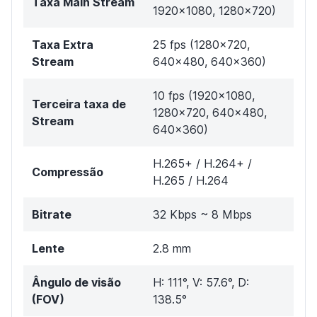
Taxa Main Stream
1920×1080, 1280×720)
Taxa Extra
25 fps (1280×720,
Stream
640×480, 640×360)
10 fps (1920x1080,
Terceira taxa de
1280x720, 640×480,
Stream
640x360)
H.265+ / H.264+ /
Compressão
H.265 / H.264
Bitrate
32 Kbps ~ 8 Mbps
Lente
2.8 mm
Ângulo de visão
H: 111°, V: 57.6°, D:
(FOV)
138.5°