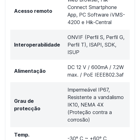
Connect Smartphone
Acesso remoto
App, PC Software iVMS-
4200 e Hik-Central
ONVIF (Perfil S, Perfil G,
Interoperabilidade
Perfil T), ISAPI, SDK,
ISUP
DC 12 V / 600mA / 7.2W
Alimentação
max. / PoE IEEE802.3af
Impermeável IP67,
Resistente a vandalismo
Grau de
IK10, NEMA 4X
protecção
(Proteção contra a
corrosão)
Temp.
-30º C ~ +60º C