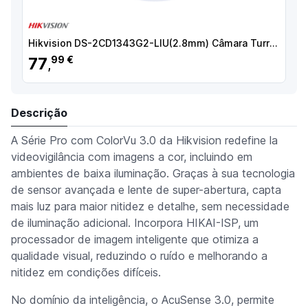
Hikvision DS-2CD1343G2-LIU(2.8mm) Câmara Turret IP, 4 MP, 2.8 mm, 30 m, PoE, IP67, Áudio, WDR (120 dB), Branco - 6931847188986
77
99 €
,
Descrição
A Série Pro com ColorVu 3.0 da Hikvision redefine la
videovigilância com imagens a cor, incluindo em
ambientes de baixa iluminação. Graças à sua tecnologia
de sensor avançada e lente de super-abertura, capta
mais luz para maior nitidez e detalhe, sem necessidade
de iluminação adicional. Incorpora HIKAI-ISP, um
processador de imagem inteligente que otimiza a
qualidade visual, reduzindo o ruído e melhorando a
nitidez em condições difíceis.
No domínio da inteligência, o AcuSense 3.0, permite