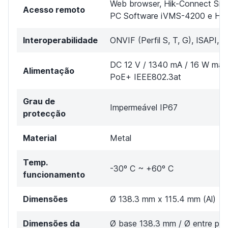
Web browser, Hik-Connect Sma
Acesso remoto
PC Software iVMS-4200 e Hik-
Interoperabilidade
ONVIF (Perfil S, T, G), ISAPI, 
DC 12 V / 1340 mA / 16 W máx
Alimentação
PoE+ IEEE802.3at
Grau de
Impermeável IP67
protecção
Material
Metal
Temp.
-30º C ~ +60º C
funcionamento
Dimensões
Ø 138.3 mm x 115.4 mm (Al)
Dimensões da
Ø base 138.3 mm / Ø entre pa