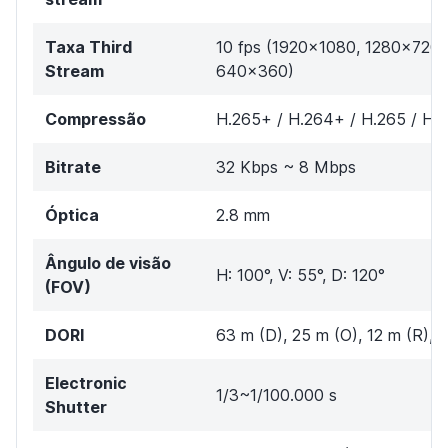
Taxa Third
10 fps (1920x1080, 1280x720
Stream
640x360)
Compressão
H.265+ / H.264+ / H.265 / H.
Bitrate
32 Kbps ~ 8 Mbps
Óptica
2.8 mm
Ângulo de visão
H: 100°, V: 55°, D: 120°
(FOV)
DORI
63 m (D), 25 m (O), 12 m (R), 6
Electronic
1/3~1/100.000 s
Shutter