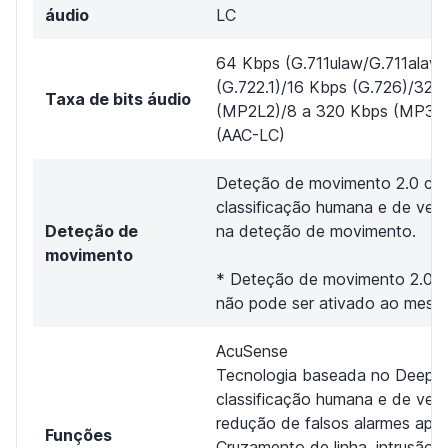
áudio
LC
64 Kbps (G.711ulaw/G.711alaw
(G.722.1)/16 Kbps (G.726)/32 
Taxa de bits áudio
(MP2L2)/8 a 320 Kbps (MP3)/
(AAC-LC)
Deteção de movimento 2.0 co
classificação humana e de veíc
Deteção de
na deteção de movimento.
movimento
* Deteção de movimento 2.0 e
não pode ser ativado ao mesm
AcuSense
Tecnologia baseada no DeepLe
classificação humana e de veí
redução de falsos alarmes apli
Funções
Cruzamento de linha, intrusão d