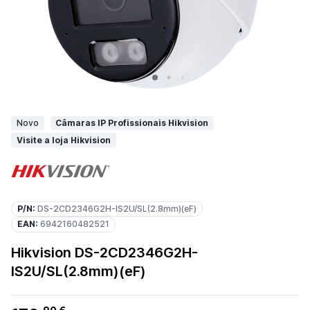
Novo
Câmaras IP Profissionais Hikvision
Visite a loja Hikvision
P/N:
DS-2CD2346G2H-IS2U/SL(2.8mm)(eF)
EAN:
6942160482521
Hikvision DS-2CD2346G2H-
IS2U/SL(2.8mm)(eF)