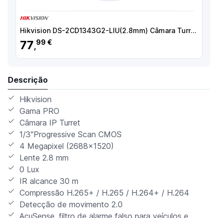
Hikvision DS-2CD1343G2-LIU(2.8mm) Câmara Turret IP, 4 MP, 2.8 mm, 30 m, PoE, IP67, Áudio, WDR (120 dB), Branco - 6931847188986
77
99 €
,
Descrição
Hikvision
Gama PRO
Câmara IP Turret
1/3"Progressive Scan CMOS
4 Megapixel (2688x1520)
Lente 2.8 mm
0 Lux
IR alcance 30 m
Compressão H.265+ / H.265 / H.264+ / H.264
Detecção de movimento 2.0
AcuSense, filtro de alarme falso para veículos e