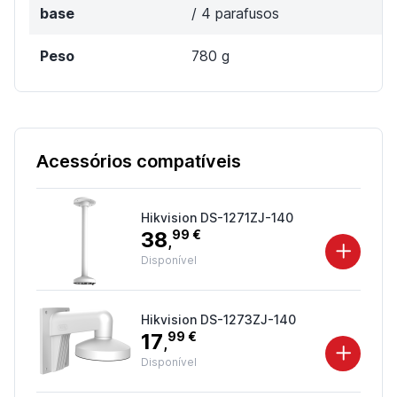
base
/ 4 parafusos
Peso
780 g
Acessórios compatíveis
Hikvision DS-1271ZJ-140
38
99 €
,
Disponível
Hikvision DS-1273ZJ-140
17
99 €
,
Disponível