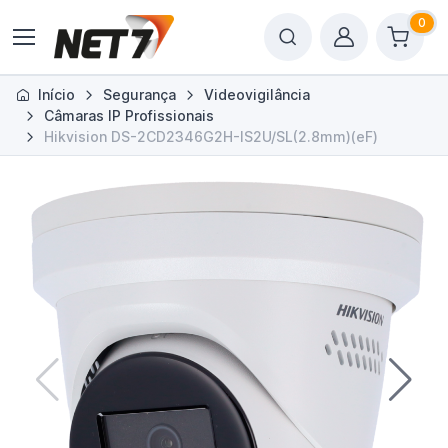
0
Início
Segurança
Videovigilância
Câmaras IP Profissionais
Hikvision DS-2CD2346G2H-IS2U/SL(2.8mm)(eF)