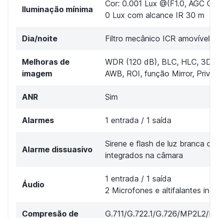
Cor: 0.001 Lux @(F1.0, AGC ON
Iluminação mínima
0 Lux com alcance IR 30 m
Dia/noite
Filtro mecânico ICR amovível
Melhoras de
WDR (120 dB), BLC, HLC, 3D-
imagem
AWB, ROI, função Mirror, Priva
ANR
Sim
Alarmes
1 entrada / 1 saída
Sirene e flash de luz branca di
Alarme dissuasivo
integrados na câmara
1 entrada / 1 saída
Áudio
2 Microfones e altifalantes inc
Compresão de
G.711/G.722.1/G.726/MP2L2/