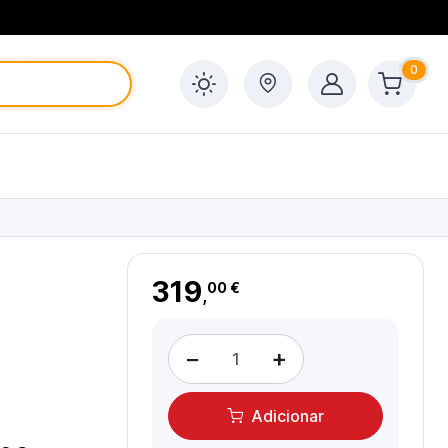
0
319
00 €
,
−
+
Adicionar