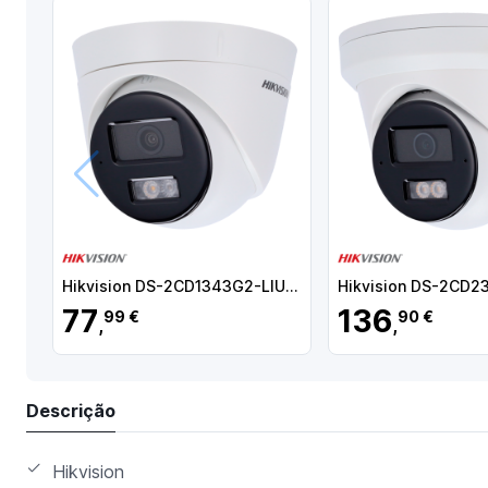
Anterior
Hikvision DS-2CD1343G2-LIU(2.8mm) Câmara Turret IP, 4 MP, 2.8 mm, 30 m, PoE, IP67, Áudio, WDR (120 dB), Branco - 6931847188986
77
136
99 €
90 €
,
,
Descrição
Hikvision