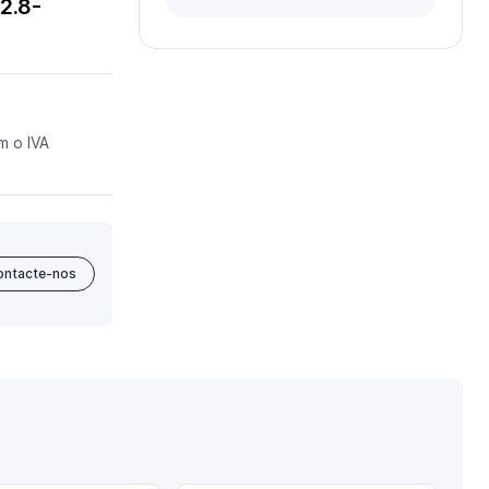
2.8-
m o IVA
ontacte-nos