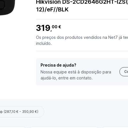
Hikvision DS-2CD2646G2HT-IZS(
12)/eF//BLK
319
00 €
,
Os preços dos produtos vendidos na Net7 já te
incluído.
Precisa de ajuda?
Nossa equipe está à disposição para
C
ajudá-lo, entre em contato.
ço
(287,10 € - 350,90 €)