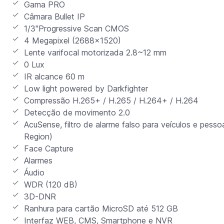
Gama PRO
Câmara Bullet IP
1/3"Progressive Scan CMOS
4 Megapixel (2688x1520)
Lente varifocal motorizada 2.8~12 mm
0 Lux
IR alcance 60 m
Low light powered by Darkfighter
Compressão H.265+ / H.265 / H.264+ / H.264
Detecção de movimento 2.0
AcuSense, filtro de alarme falso para veículos e pessoa
Region)
Face Capture
Alarmes
Áudio
WDR (120 dB)
3D-DNR
Ranhura para cartão MicroSD até 512 GB
Interfaz WEB, CMS, Smartphone e NVR