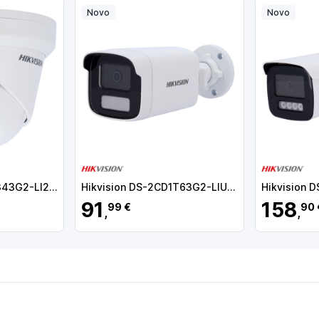
Novo
Novo
Hikvision DS-2CD2343G2-LI2U(2.8mm) Câmara Turret IP, 4 MP, 2.8 mm, 30 m, PoE, IP67, Áudio, MicroSD, WDR (120 dB), Deteção de movimento, Luz híbrida, Branco - 6942160463162
Hikvision DS-2CD1T63G2-LIU(4mm)
91
158
99 €
90 
,
,