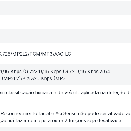
.1/G.726/MP2L2/PCM/MP3/AAC-LC
)/16 Kbps (G.722.1)/16 Kbps (G.726)/16 Kbps a 64
s (MP2L2)/8 a 320 Kbps (MP3
 classificação humana e de veículo aplicada na deteção d
 Reconhecimento facial e AcuSense não pode ser ativado 
ão irá fazer com que a outra 2 funções seja desativada