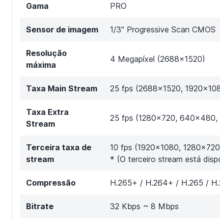
Gama
PRO
Sensor de imagem
1/3" Progressive Scan CMOS
Resolução
4 Megapíxel (2688x1520)
máxima
Taxa Main Stream
25 fps (2688x1520, 1920×10
Taxa Extra
25 fps (1280x720, 640x480
Stream
Terceira taxa de
10 fps (1920x1080, 1280×72
stream
* (O terceiro stream está dis
Compressão
H.265+ / H.264+ / H.265 / H
Bitrate
32 Kbps ~ 8 Mbps