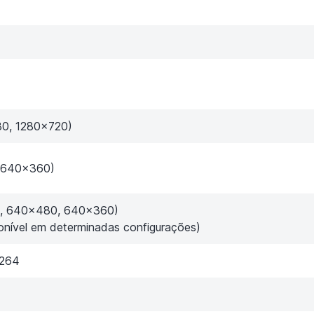
80, 1280×720)
, 640×360)
0, 640x480, 640×360)
ponível em determinadas configurações)
.264