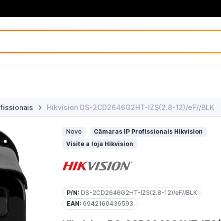
fissionais
Hikvision DS-2CD2646G2HT-IZS(2.8-12)/eF//BLK
Novo
Câmaras IP Profissionais Hikvision
Visite a loja Hikvision
P/N:
DS-2CD2646G2HT-IZS(2.8-12)/eF//BLK
EAN:
6942160436593