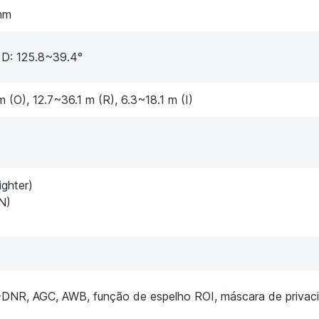
mm
, D: 125.8~39.4°
 (O), 12.7~36.1 m (R), 6.3~18.1 m (I)
ghter)
N)
DNR, AGC, AWB, função de espelho ROI, máscara de privac