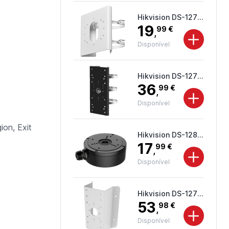
Hikvision DS-1275ZJ-S-SUS
19
99 €
,
Disponível
Hikvision DS-1275ZJ-SUS-BLACK
36
99 €
,
Disponível
ion, Exit
Hikvision DS-1280ZJ-S-BLACK
17
99 €
,
Disponível
Hikvision DS-1276ZJ-SUS
53
98 €
,
Disponível