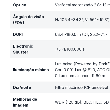
Óptica
Varifocal motorizado 2.8~12 
Ângulo de visão
H: 105.4~34.3°, V: 56.1~19.3°
(FOV)
DORI
63.4~180.6 m (D), 25.2~71.7 m
Electronic
1/3~1/100.000 s
Shutter
Luz baixa (Powered by DarkFi
Iluminação mínima
Cor: 0.001 Lux @(F1.0, AGC O
0 Lux com alcance IR 60 m
Dia/noite
Filtro mecânico ICR amovível
Melhoras de
WDR (120 dB), BLC, HLC, 3D-
imagem