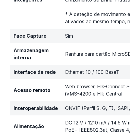
* A deteção de movimento e 
ativados ao mesmo tempo, no 
Face Capture
Sim
Armazenagem
Ranhura para cartão MicroSD 
interna
Interface de rede
Ethernet 10 / 100 BaseT
Web browser, Hik-Connect Sm
Acesso remoto
iVMS-4200 e Hik-Central
Interoperabilidade
ONVIF (Perfil S, G, T), ISAPI, 
DC 12 V / 1210 mA / 14.5 W má
Alimentação
PoE+ IEEE802.3at, Classe 4, 