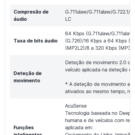
Compresão de
G.711ulaw/G.711alaw/G.722.
áudio
LC
64 Kbps (G.711ulaw/G.711alaw)
Taxa de bits áudio
(G.726)/16 Kbps a 64 Kbps (A
(MP2L2)/8 a 320 Kbps (MP3)
Deteção de movimento 2.0 com
veículo aplicada na deteção d
Deteção de
movimento
* A deteção de movimento e 
ativados ao mesmo tempo, no 
AcuSense
Tecnologia baseada no DeepLea
humana e de veículos com redu
Funções
aplicada em:
inteligentes
Cruzamento de Linha, Intrusão