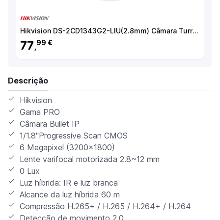
Hikvision DS-2CD1343G2-LIU(2.8mm) Câmara Turret IP, 4 MP, 2.8 mm, 30 m, PoE, IP67, Áudio, WDR (120 dB), Branco - 6931847188986
77
99 €
,
Descrição
Hikvision
Gama PRO
Câmara Bullet IP
1/1.8"Progressive Scan CMOS
6 Megapixel (3200x1800)
Lente varifocal motorizada 2.8~12 mm
0 Lux
Luz híbrida: IR e luz branca
Alcance da luz híbrida 60 m
Compressão H.265+ / H.265 / H.264+ / H.264
Detecção de movimento 2.0