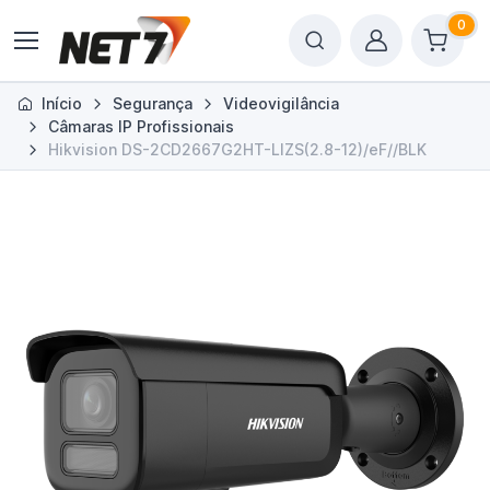
0
Início
Segurança
Videovigilância
Câmaras IP Profissionais
Hikvision DS-2CD2667G2HT-LIZS(2.8-12)/eF//BLK