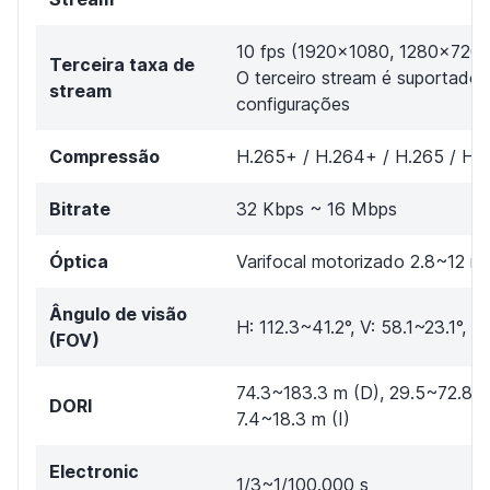
10 fps (1920x1080, 1280×720
Terceira taxa de
O terceiro stream é suportado
stream
configurações
Compressão
H.265+ / H.264+ / H.265 / H.
Bitrate
32 Kbps ~ 16 Mbps
Óptica
Varifocal motorizado 2.8~12 m
Ângulo de visão
H: 112.3~41.2°, V: 58.1~23.1°, D
(FOV)
74.3~183.3 m (D), 29.5~72.8 m
DORI
7.4~18.3 m (I)
Electronic
1/3~1/100.000 s