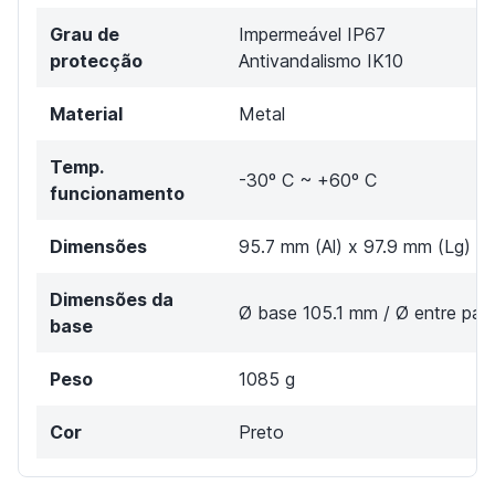
Grau de
Impermeável IP67
protecção
Antivandalismo IK10
Material
Metal
Temp.
-30º C ~ +60º C
funcionamento
Dimensões
95.7 mm (Al) x 97.9 mm (Lg) x
Dimensões da
Ø base 105.1 mm / Ø entre par
base
Peso
1085 g
Cor
Preto