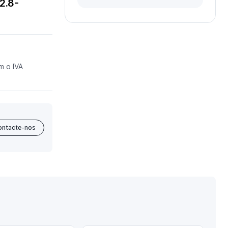
2.8-
m o IVA
ontacte-nos