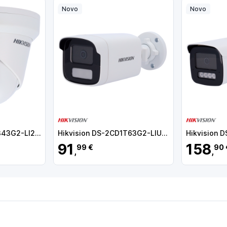
Novo
Novo
Hikvision DS-2CD2343G2-LI2U(2.8mm) Câmara Turret IP, 4 MP, 2.8 mm, 30 m, PoE, IP67, Áudio, MicroSD, WDR (120 dB), Deteção de movimento, Luz híbrida, Branco - 6942160463162
Hikvision DS-2CD1T63G2-LIU(4mm)
91
158
99 €
90 
,
,