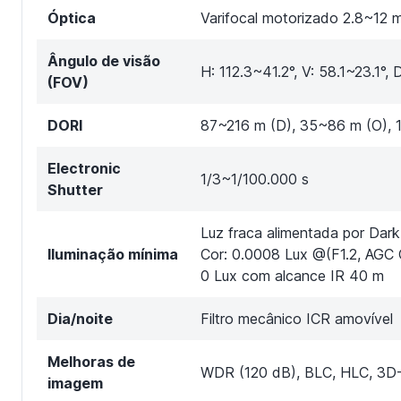
Óptica
Varifocal motorizado 2.8~12 
Ângulo de visão
H: 112.3~41.2°, V: 58.1~23.1°, 
(FOV)
DORI
87~216 m (D), 35~86 m (O), 1
Electronic
1/3~1/100.000 s
Shutter
Luz fraca alimentada por Dark
Iluminação mínima
Cor: 0.0008 Lux @(F1.2, AGC
0 Lux com alcance IR 40 m
Dia/noite
Filtro mecânico ICR amovível
Melhoras de
WDR (120 dB), BLC, HLC, 3D-
imagem