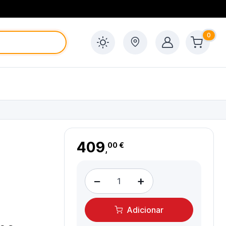
0
409
00 €
,
−
+
Adicionar