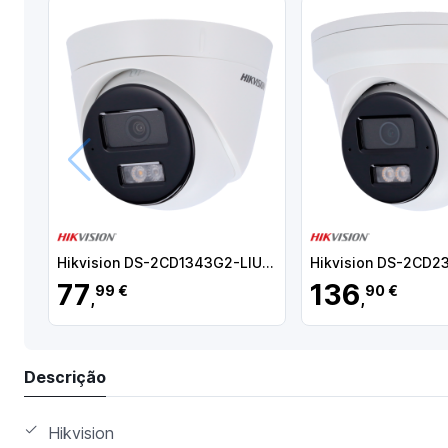
Anterior
Hikvision DS-2CD1343G2-LIU(2.8mm) Câmara Turret IP, 4 MP, 2.8 mm, 30 m, PoE, IP67, Áudio, WDR (120 dB), Branco - 6931847188986
77
136
99 €
90 €
,
,
Descrição
Hikvision