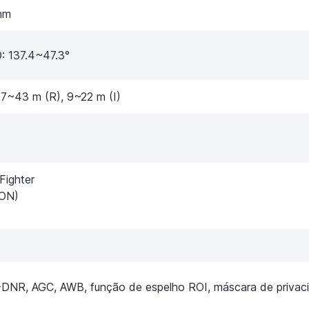
mm
D: 137.4~47.3°
7~43 m (R), 9~22 m (I)
Fighter
 ON)
DNR, AGC, AWB, função de espelho ROI, máscara de privac