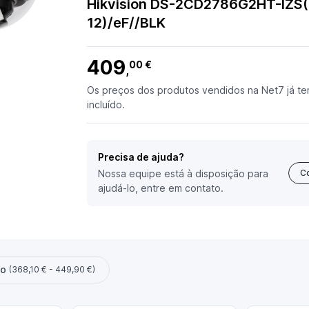
Hikvision DS-2CD2786G2HT-IZS(
12)/eF//BLK
409
00 €
,
Os preços dos produtos vendidos na Net7 já te
incluído.
Precisa de ajuda?
Nossa equipe está à disposição para
C
ajudá-lo, entre em contato.
ço
(368,10 € - 449,90 €)