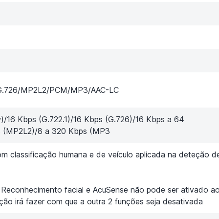
.1/G.726/MP2L2/PCM/MP3/AAC-LC
)/16 Kbps (G.722.1)/16 Kbps (G.726)/16 Kbps a 64
s (MP2L2)/8 a 320 Kbps (MP3
 classificação humana e de veículo aplicada na deteção d
 Reconhecimento facial e AcuSense não pode ser ativado 
ão irá fazer com que a outra 2 funções seja desativada