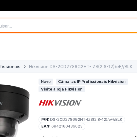
fissionais
Hikvision DS-2CD2786G2HT-IZS(2.8-12)/eF//BLK
Novo
Câmaras IP Profissionais Hikvision
Visite a loja Hikvision
P/N:
DS-2CD2786G2HT-IZS(2.8-12)/eF//BLK
EAN:
6942160436623