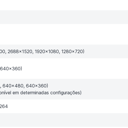
S
00, 2688x1520, 1920×1080, 1280×720)
, 640×360)
0, 640x480, 640×360)
ponível em determinadas configurações)
.264