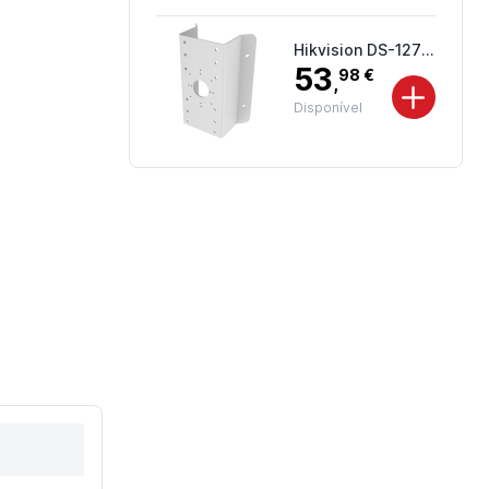
Hikvision DS-1276ZJ-SUS
53
98 €
,
Disponível