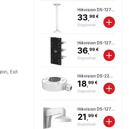
Hikvision DS-1271ZJ-140-DM45
33
98 €
,
Disponível
Hikvision DS-1275ZJ-SUS-BLACK
36
99 €
,
Disponível
ion, Exit
Hikvision DS-2280ZJ-WA140
18
99 €
,
Disponível
Hikvision DS-1273ZJ-140-DM45
21
99 €
,
Disponível