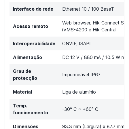
Interface de rede
Ethernet 10 / 100 BaseT
Web browser, Hik-Connect Sm
Acesso remoto
iVMS-4200 e Hik-Central
Interoperabilidade
ONVIF, ISAPI
Alimentação
DC 12 V / 880 mA / 10.5 W má
Grau de
Impermeável IP67
protecção
Material
Liga de alumínio
Temp.
-30º C ~ +60º C
funcionamento
Dimensões
93.3 mm (Largura) x 87.7 mm (