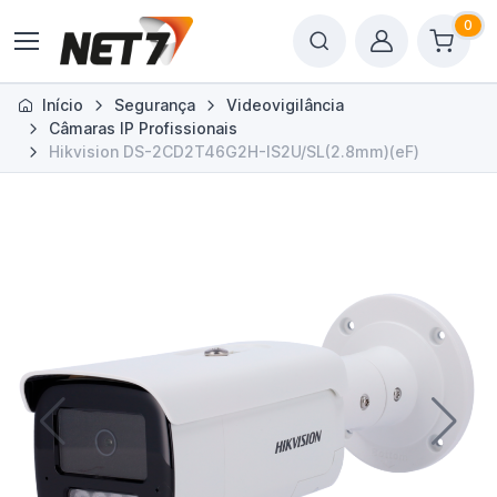
0
Início
Segurança
Videovigilância
Câmaras IP Profissionais
Hikvision DS-2CD2T46G2H-IS2U/SL(2.8mm)(eF)