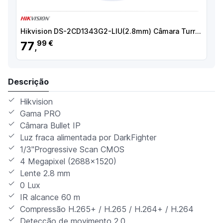
Hikvision DS-2CD1343G2-LIU(2.8mm) Câmara Turret IP, 4 MP, 2.8 mm, 30 m, PoE, IP67, Áudio, WDR (120 dB), Branco - 6931847188986
77
99 €
,
Descrição
Hikvision
Gama PRO
Câmara Bullet IP
Luz fraca alimentada por DarkFighter
1/3"Progressive Scan CMOS
4 Megapixel (2688x1520)
Lente 2.8 mm
0 Lux
IR alcance 60 m
Compressão H.265+ / H.265 / H.264+ / H.264
Detecção de movimento 2.0