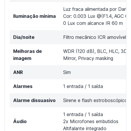
Luz fraca alimentada por DarkF
Iluminação mínima
Cor: 0.003 Lux @(F1.4, AGC O
0 Lux com alcance IR 60 m
Dia/noite
Filtro mecânico ICR amovível
Melhoras de
WDR (120 dB), BLC, HLC, 3D-
imagem
Mirror, Privacy masking
ANR
Sim
Alarmes
1 entrada / 1 saída
Alarme dissuasivo
Sirene e flash estroboscópico 
1 entrada / 1 saída
Áudio
2x Microfones embutidos
Altifalante integrado