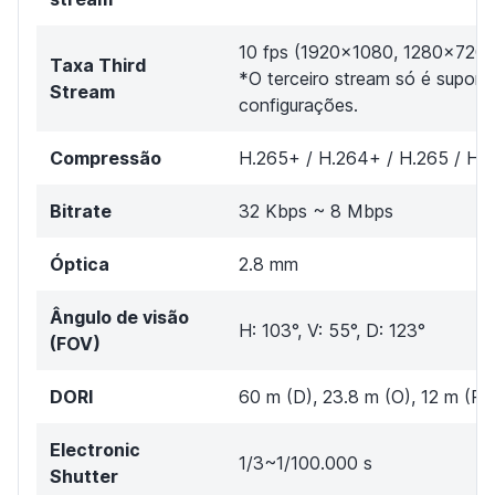
10 fps (1920x1080, 1280x720
Taxa Third
*O terceiro stream só é supor
Stream
configurações.
Compressão
H.265+ / H.264+ / H.265 / H.
Bitrate
32 Kbps ~ 8 Mbps
Óptica
2.8 mm
Ângulo de visão
H: 103°, V: 55°, D: 123°
(FOV)
DORI
60 m (D), 23.8 m (O), 12 m (R),
Electronic
1/3~1/100.000 s
Shutter