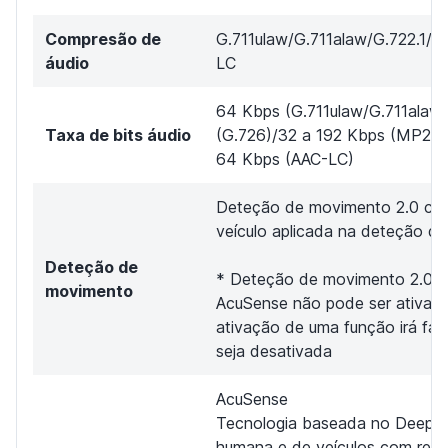
Compresão de
G.711ulaw/G.711alaw/G.722.
áudio
LC
64 Kbps (G.711ulaw/G.711alaw)
Taxa de bits áudio
(G.726)/32 a 192 Kbps (MP2L2
64 Kbps (AAC-LC)
Deteção de movimento 2.0 com
veículo aplicada na deteção d
Deteção de
* Deteção de movimento 2.0, 
movimento
AcuSense não pode ser ativad
ativação de uma função irá faz
seja desativada
AcuSense
Tecnologia baseada no DeepLea
humana e de veículos com redu