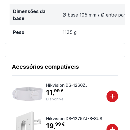
Dimensões da
Ø base 105 mm / Ø entre paraf
base
Peso
1135 g
Acessórios compatíveis
Hikvision DS-1260ZJ
11
99 €
,
Disponível
Hikvision DS-1275ZJ-S-SUS
19
99 €
,