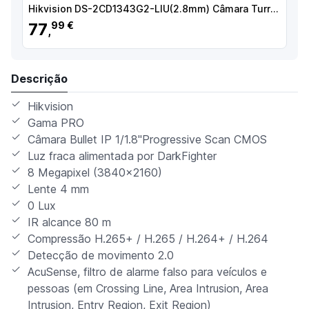
Hikvision DS-2CD1343G2-LIU(2.8mm) Câmara Turret IP, 4 MP, 2.8 mm, 30 m, PoE, IP67, Áudio, WDR (120 dB), Branco - 6931847188986
77
99 €
,
Descrição
Hikvision
Gama PRO
Câmara Bullet IP 1/1.8"Progressive Scan CMOS
Luz fraca alimentada por DarkFighter
8 Megapixel (3840x2160)
Lente 4 mm
0 Lux
IR alcance 80 m
Compressão H.265+ / H.265 / H.264+ / H.264
Detecção de movimento 2.0
AcuSense, filtro de alarme falso para veículos e
pessoas (em Crossing Line, Area Intrusion, Area
Intrusion, Entry Region, Exit Region)