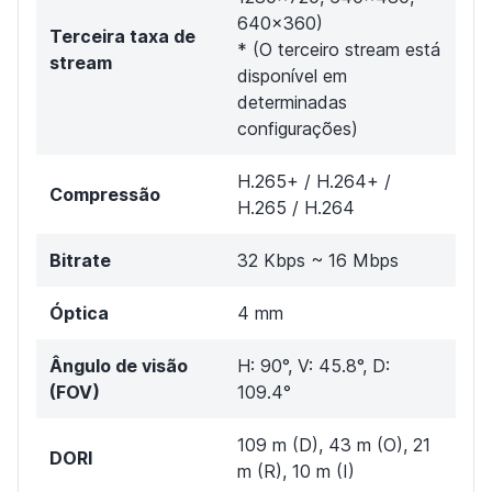
640×360)
Terceira taxa de
* (O terceiro stream está
stream
disponível em
determinadas
configurações)
H.265+ / H.264+ /
Compressão
H.265 / H.264
Bitrate
32 Kbps ~ 16 Mbps
Óptica
4 mm
Ângulo de visão
H: 90°, V: 45.8°, D:
(FOV)
109.4°
109 m (D), 43 m (O), 21
DORI
m (R), 10 m (I)