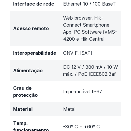
Interface de rede
Ethernet 10 / 100 BaseT
Web browser, Hik-
Connect Smartphone
Acesso remoto
App, PC Software iVMS-
4200 e Hik-Central
Interoperabilidade
ONVIF, ISAPI
DC 12 V / 380 mA / 10 W
Alimentação
máx. / PoE IEEE802.3af
Grau de
Impermeável IP67
protecção
Material
Metal
Temp.
-30º C ~ +60º C
funcionamento