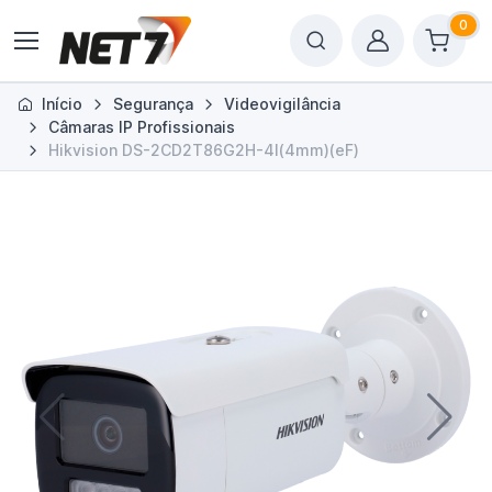
0
Início
Segurança
Videovigilância
Câmaras IP Profissionais
Hikvision DS-2CD2T86G2H-4I(4mm)(eF)