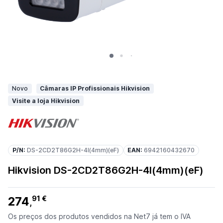
Novo
Câmaras IP Profissionais Hikvision
Visite a loja Hikvision
P/N:
DS-2CD2T86G2H-4I(4mm)(eF)
EAN:
6942160432670
Hikvision DS-2CD2T86G2H-4I(4mm)(eF)
274
91 €
,
Os preços dos produtos vendidos na Net7 já tem o IVA