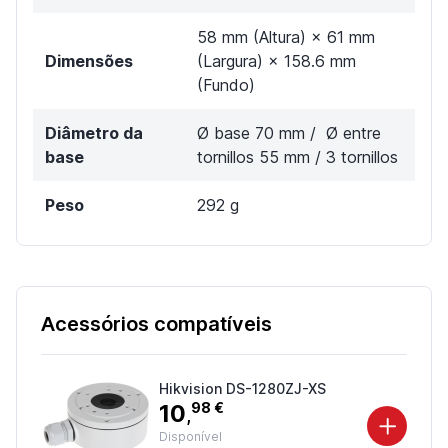
58 mm (Altura) × 61 mm
Dimensões
(Largura) × 158.6 mm
(Fundo)
Diâmetro da
Ø base 70 mm / Ø entre
base
tornillos 55 mm / 3 tornillos
Peso
292 g
Acessórios compatíveis
Hikvision DS-1280ZJ-XS
10
98 €
,
Disponível