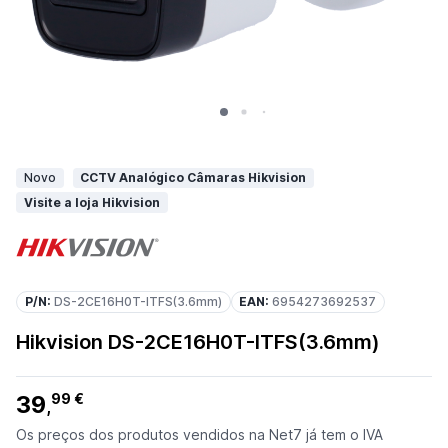
Novo
CCTV Analógico Câmaras Hikvision
Visite a loja Hikvision
P/N:
DS-2CE16H0T-ITFS(3.6mm)
EAN:
6954273692537
Hikvision DS-2CE16H0T-ITFS(3.6mm)
39
99 €
,
Os preços dos produtos vendidos na Net7 já tem o IVA