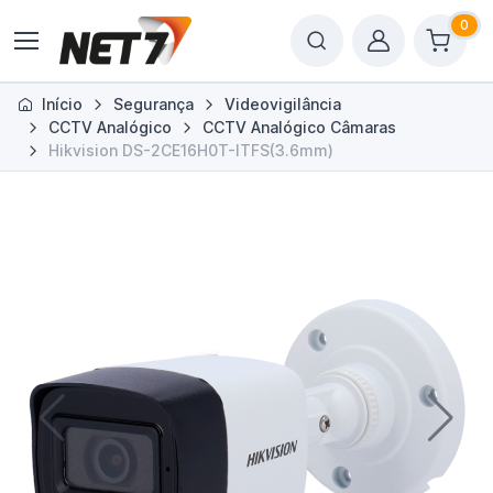
0
Início
Segurança
Videovigilância
CCTV Analógico
CCTV Analógico Câmaras
Hikvision DS-2CE16H0T-ITFS(3.6mm)