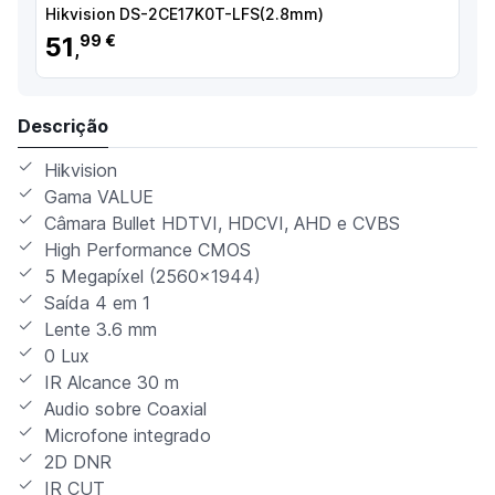
Hikvision DS-2CE17K0T-LFS(2.8mm)
H
51
99 €
,
Descrição
Hikvision
Gama VALUE
Câmara Bullet HDTVI, HDCVI, AHD e CVBS
High Performance CMOS
5 Megapíxel (2560x1944)
Saída 4 em 1
Lente 3.6 mm
0 Lux
IR Alcance 30 m
Audio sobre Coaxial
Microfone integrado
2D DNR
IR CUT