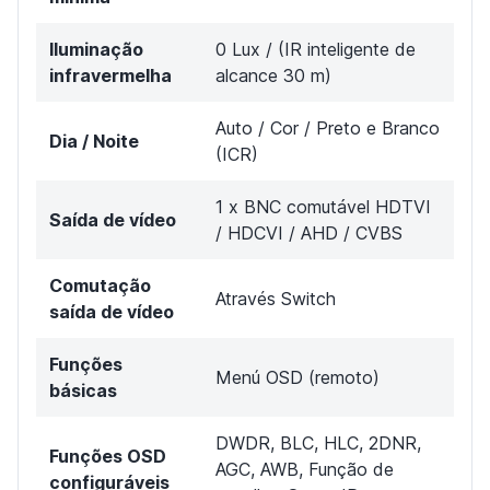
Iluminação
0 Lux / (IR inteligente de
infravermelha
alcance 30 m)
Auto / Cor / Preto e Branco
Dia / Noite
(ICR)
1 x BNC comutável HDTVI
Saída de vídeo
/ HDCVI / AHD / CVBS
Comutação
Através Switch
saída de vídeo
Funções
Menú OSD (remoto)
básicas
DWDR, BLC, HLC, 2DNR,
Funções OSD
AGC, AWB, Função de
configuráveis