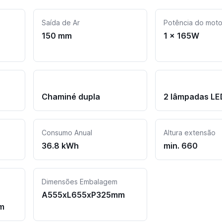
Saída de Ar
Potência do moto
150 mm
1 x 165W
Chaminé dupla
2 lâmpadas LE
Consumo Anual
Altura extensão
36.8 kWh
min. 660
Dimensões Embalagem
A555xL655xP325mm
m