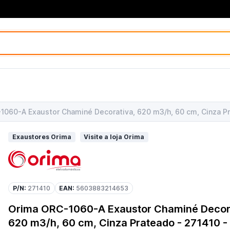
1060-A Exaustor Chaminé Decorativa, 620 m3/h, 60 cm, Cinza P
Exaustores Orima
Visite a loja Orima
P/N:
271410
EAN:
5603883214653
Orima ORC-1060-A Exaustor Chaminé Decor
620 m3/h, 60 cm, Cinza Prateado - 271410 -