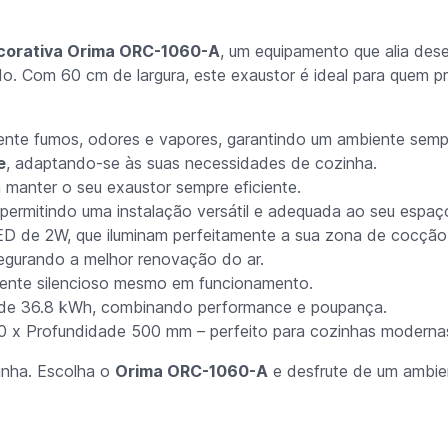
corativa Orima ORC-1060-A
, um equipamento que alia de
do. Com 60 cm de largura, este exaustor é ideal para quem p
nte fumos, odores e vapores, garantindo um ambiente sempr
e
, adaptando-se às suas necessidades de cozinha.
a manter o seu exaustor sempre eficiente.
 permitindo uma instalação versátil e adequada ao seu espaç
 de 2W, que iluminam perfeitamente a sua zona de cocção
egurando a melhor renovação do ar.
iente silencioso mesmo em funcionamento.
de 36.8 kWh, combinando performance e poupança.
0 x Profundidade 500 mm – perfeito para cozinhas moderna
inha. Escolha o
Orima ORC-1060-A
e desfrute de um ambie