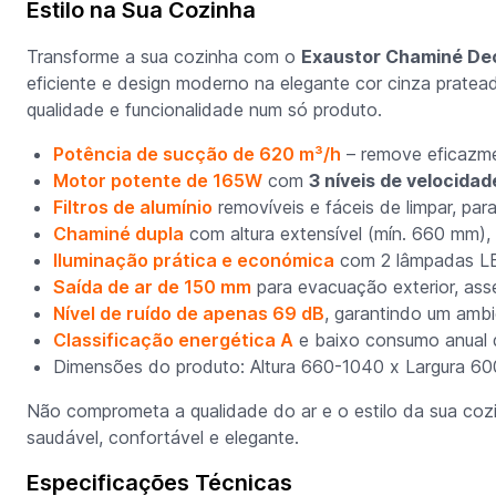
Estilo na Sua Cozinha
Transforme a sua cozinha com o
Exaustor Chaminé De
eficiente e design moderno na elegante cor cinza pratea
qualidade e funcionalidade num só produto.
Potência de sucção de 620 m³/h
– remove eficazme
Motor potente de 165W
com
3 níveis de velocidad
Filtros de alumínio
removíveis e fáceis de limpar, par
Chaminé dupla
com altura extensível (mín. 660 mm),
Iluminação prática e económica
com 2 lâmpadas LED
Saída de ar de 150 mm
para evacuação exterior, ass
Nível de ruído de apenas 69 dB
, garantindo um amb
Classificação energética A
e baixo consumo anual 
Dimensões do produto: Altura 660-1040 x Largura 60
Não comprometa a qualidade do ar e o estilo da sua coz
saudável, confortável e elegante.
Especificações Técnicas