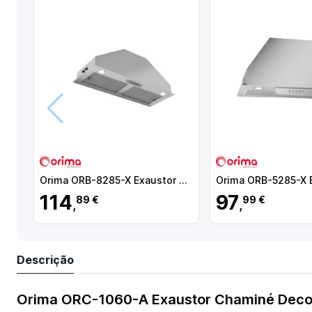
Anterior
Orima ORB-8285-X Exaustor de Encastre, 850 m3/h, 82 cm, Inox - 271380 - 5603883212963
114
97
89 €
99 €
,
,
Descrição
Orima ORC-1060-A Exaustor Chaminé Decor