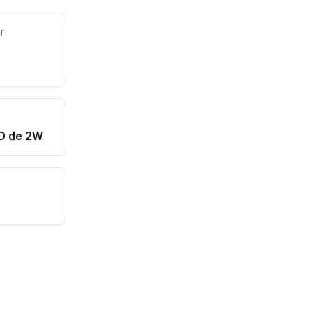
r
D de 2W