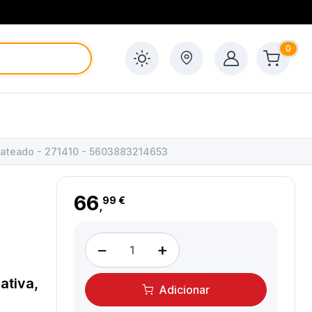
0
rateado - 271410 - 5603883214653
66
99 €
,
−
+
ativa,
Adicionar