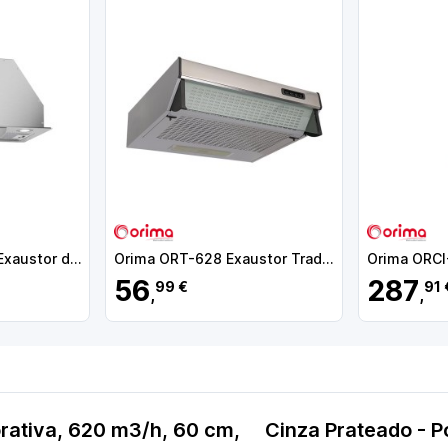
Orima ORB-5285-X Exaustor de Encastre, 850 m3/h, 60 cm, Inox - 271379 - 5603883212956
Orima ORT-628 Exaustor Tradicional de Parede, 240 m3/h, 60 cm, Inox - 271376 - 5603883212925
56
287
99 €
91 
,
,
ativa, 620 m3/h, 60 cm, Cinza Prateado - Po