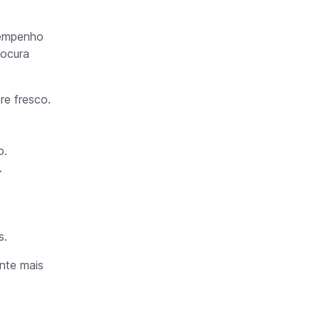
sempenho
rocura
e fresco.
o.
.
s.
nte mais